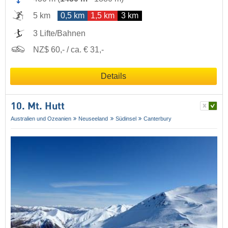
5 km
0,5 km
1,5 km
3 km
3 Lifte/Bahnen
NZ$ 60,- / ca. € 31,-
Details
10. Mt. Hutt
Australien und Ozeanien
Neuseeland
Südinsel
Canterbury