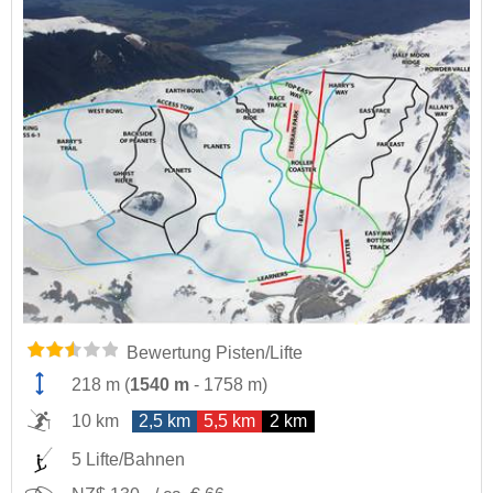
Bewertung Pisten/Lifte
218 m
(
1540 m
-
1758 m
)
10 km
2,5 km
5,5 km
2 km
5 Lifte/Bahnen