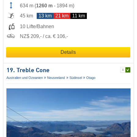
634 m
(
1260 m
-
1894 m
)
45 km
13 km
21 km
11 km
10 Lifte/Bahnen
NZ$ 209,- / ca. € 106,-
Details
19. Treble Cone
Australien und Ozeanien
Neuseeland
Südinsel
Otago