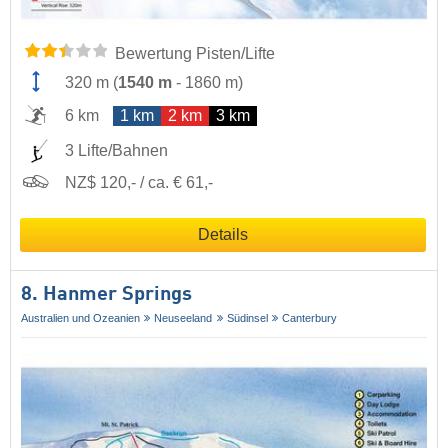
Bewertung Pisten/Lifte
320 m
(
1540 m
-
1860 m
)
6 km
1 km
2 km
3 km
3 Lifte/Bahnen
NZ$ 120,- / ca. € 61,-
Details
8. Hanmer Springs
Australien und Ozeanien
Neuseeland
Südinsel
Canterbury