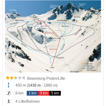
Bewertung Pisten/Lifte
450 m
(
1430 m
-
1880 m
)
9 km
1 km
3 km
5 km
4 Lifte/Bahnen