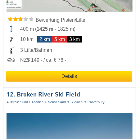
Bewertung Pisten/Lifte
400 m
(
1425 m
-
1825 m
)
10 km
2 km
5 km
3 km
3 Lifte/Bahnen
NZ$ 149,- / ca. € 76,-
Details
12. Broken River Ski Field
Australien und Ozeanien
Neuseeland
Südinsel
Canterbury