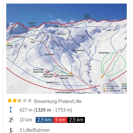
Bewertung Pisten/Lifte
427 m
(
1326 m
-
1753 m
)
10 km
2,5 km
5 km
2,5 km
3 Lifte/Bahnen