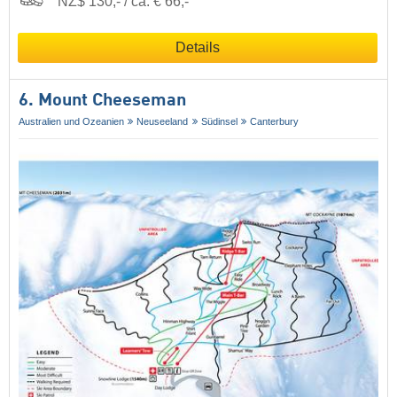
NZ$ 130,- / ca. € 66,-
Details
6. Mount Cheeseman
Australien und Ozeanien
Neuseeland
Südinsel
Canterbury