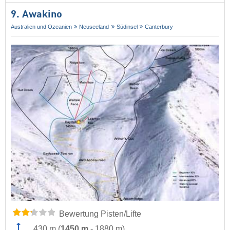
9. Awakino
Australien und Ozeanien
Neuseeland
Südinsel
Canterbury
Bewertung Pisten/Lifte
430 m
(
1450 m
-
1880 m
)