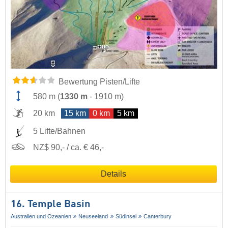
Bewertung Pisten/Lifte
580 m
(
1330 m
-
1910 m
)
20 km
15 km
0 km
5 km
5 Lifte/Bahnen
NZ$ 90,- / ca. € 46,-
Details
16. Temple Basin
Australien und Ozeanien
Neuseeland
Südinsel
Canterbury