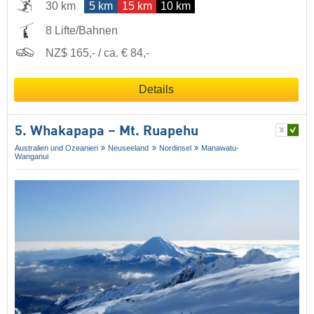
30 km
5 km
15 km
10 km
8 Lifte/Bahnen
NZ$ 165,- / ca. € 84,-
Details
5. Whakapapa – Mt. Ruapehu
Australien und Ozeanien
Neuseeland
Nordinsel
Manawatu-
Wanganui