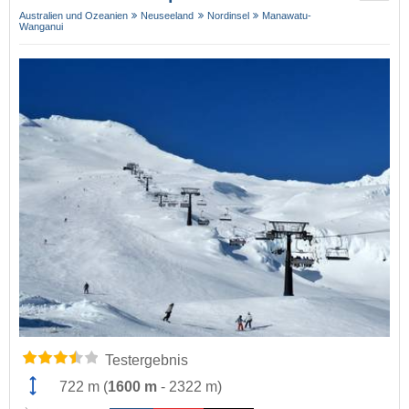
Australien und Ozeanien
Neuseeland
Nordinsel
Manawatu-
Wanganui
Testergebnis
722 m
(
1600 m
-
2322 m
)