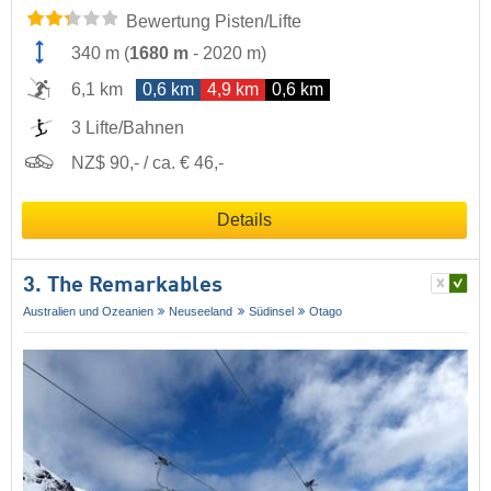
Bewertung Pisten/Lifte
340 m
(
1680 m
-
2020 m
)
6,1 km
0,6 km
4,9 km
0,6 km
3 Lifte/Bahnen
NZ$ 90,- / ca. € 46,-
Details
3. The Remarkables
Australien und Ozeanien
Neuseeland
Südinsel
Otago