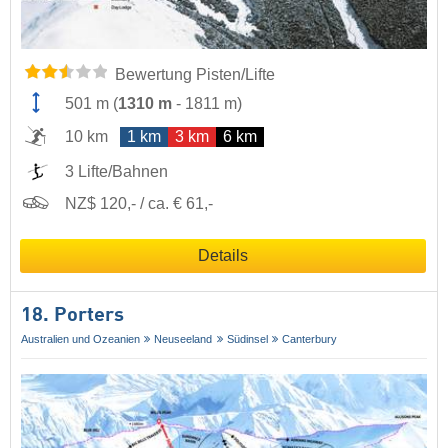
Bewertung Pisten/Lifte
501 m
(
1310 m
-
1811 m
)
10 km
1 km
3 km
6 km
3 Lifte/Bahnen
NZ$ 120,- / ca. € 61,-
Details
18. Porters
Australien und Ozeanien
Neuseeland
Südinsel
Canterbury