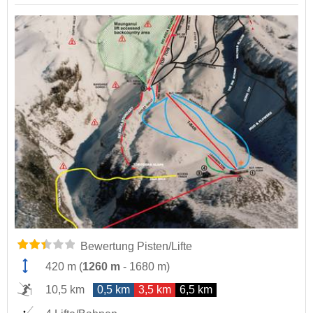
Bewertung Pisten/Lifte
420 m
(
1260 m
-
1680 m
)
10,5 km
0,5 km
3,5 km
6,5 km