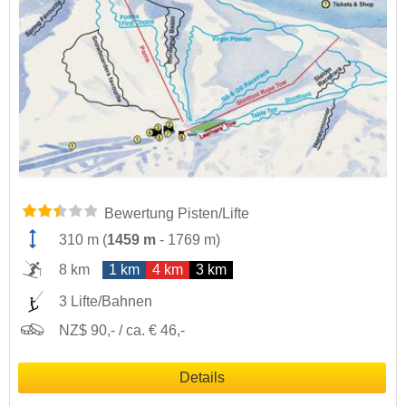
Bewertung Pisten/Lifte
310 m
(
1459 m
-
1769 m
)
8 km
1 km
4 km
3 km
3 Lifte/Bahnen
NZ$ 90,- / ca. € 46,-
Details