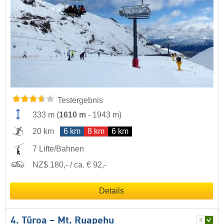
Testergebnis
333 m
(
1610 m
-
1943 m
)
20 km
6 km
8 km
6 km
7 Lifte/Bahnen
NZ$ 180,- / ca. € 92,-
Details
4. Tūroa – Mt. Ruapehu