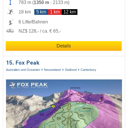
783 m
(
1350 m
-
2133 m
)
18 km
5 km
1 km
12 km
6 Lifte/Bahnen
NZ$ 128,- / ca. € 65,-
Details
15. Fox Peak
Australien und Ozeanien
Neuseeland
Südinsel
Canterbury