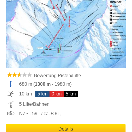
Bewertung Pisten/Lifte
680 m
(
1300 m
-
1980 m
)
10 km
5 km
0 km
5 km
5 Lifte/Bahnen
NZ$ 159,- / ca. € 81,-
Details