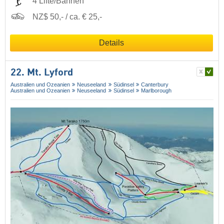
4 Lifte/Bahnen
NZ$ 50,- / ca. € 25,-
Details
22. Mt. Lyford
Australien und Ozeanien
Neuseeland
Südinsel
Canterbury
Australien und Ozeanien
Neuseeland
Südinsel
Marlborough