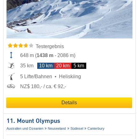
Testergebnis
648 m
(
1438 m
-
2086 m
)
35 km
10 km
20 km
5 km
5 Lifte/Bahnen
Heliskiing
NZ$ 180,- / ca. € 92,-
Details
11. Mount Olympus
Australien und Ozeanien
Neuseeland
Südinsel
Canterbury