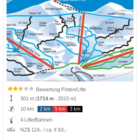
Bewertung Pisten/Lifte
301 m
(
1714 m
-
2015 m
)
10 km
2 km
5 km
3 km
4 Lifte/Bahnen
NZ$ 124,- / ca. € 63,-