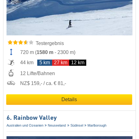
Testergebnis
720 m
(
1580 m
-
2300 m
)
44 km
5 km
27 km
12 km
12 Lifte/Bahnen
NZ$ 159,- / ca. € 81,-
Details
6. Rainbow Valley
Australien und Ozeanien
Neuseeland
Südinsel
Marlborough