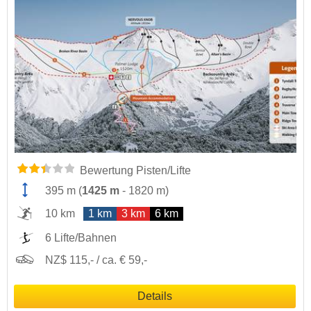
Bewertung Pisten/Lifte
395 m
(
1425 m
-
1820 m
)
10 km
1 km
3 km
6 km
6 Lifte/Bahnen
NZ$ 115,- / ca. € 59,-
Details