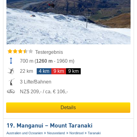
Testergebnis
700 m
(
1260 m
-
1960 m
)
22 km
4 km
9 km
9 km
3 Lifte/Bahnen
NZ$ 209,- / ca. € 106,-
Details
19. Manganui – Mount Taranaki
Australien und Ozeanien
Neuseeland
Nordinsel
Taranaki