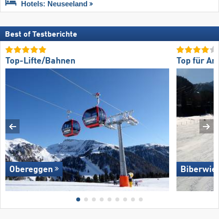
Hotels: Neuseeland
Best of Testberichte
Top-Lifte/Bahnen
Top für An
Obereggen
Biberwie