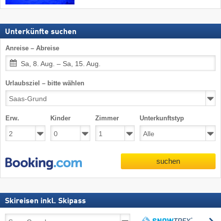
Unterkünfte suchen
Anreise – Abreise
Sa, 8. Aug. – Sa, 15. Aug.
Urlaubsziel – bitte wählen
Erw.
Kinder
Zimmer
Unterkunftstyp
suchen
Skireisen inkl. Skipass
Skireisen
s