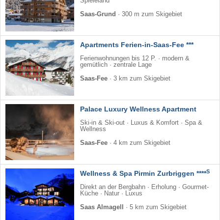
Spieleland
Saas-Grund
·
300 m zum Skigebiet
Apartments Ferien-in-Saas-Fee ***
Ferienwohnungen bis 12 P. · modern &
gemütlich · zentrale Lage
Saas-Fee
·
3 km zum Skigebiet
Palace Luxury Wellness Apartment
Ski-in & Ski-out · Luxus & Komfort · Spa &
Wellness
Saas-Fee
·
4 km zum Skigebiet
S
Wellness & Spa Pirmin Zurbriggen ****
Direkt an der Bergbahn · Erholung · Gourmet-
Küche · Natur · Luxus
Saas Almagell
·
5 km zum Skigebiet