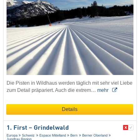
Die Pisten in Wildhaus werden täglich mit sehr viel Liebe
zum Detail präpariert. Auch die extrem…
mehr
Details
1. First – Grindelwald
Europa
Schweiz
Espace Mittelland
Bern
Berner Oberland
Jungfrau Region