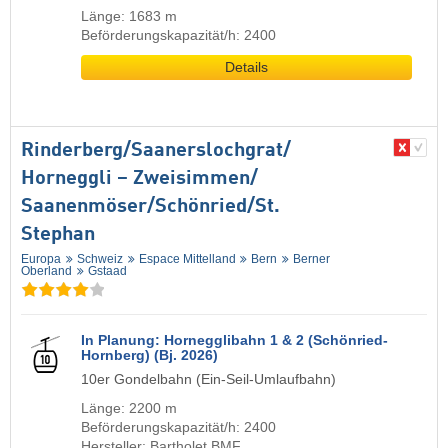
Länge: 1683 m
Beförderungskapazität/h: 2400
Details
Rinderberg/​Saanerslochgrat/​
Horneggli – Zweisimmen/​
Saanenmöser/​Schönried/​St.
Stephan
Europa
Schweiz
Espace Mittelland
Bern
Berner
Oberland
Gstaad
In Planung: Hornegglibahn 1 & 2 (Schönried-
Hornberg) (Bj. 2026)
10er Gondelbahn (Ein-Seil-Umlaufbahn)
Länge: 2200 m
Beförderungskapazität/h: 2400
Hersteller: Bartholet BMF