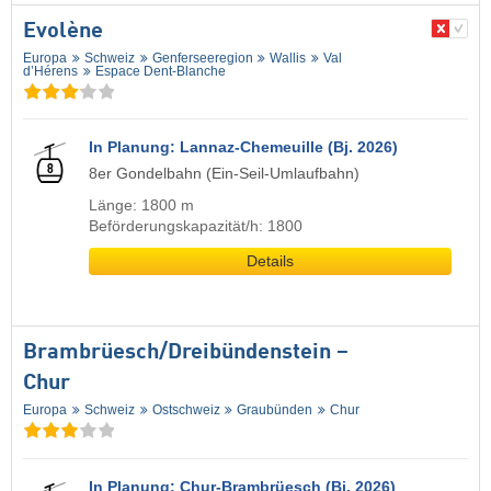
Evolène
Europa
Schweiz
Genferseeregion
Wallis
Val
d’Hérens
Espace Dent-Blanche
In Planung: Lannaz-Chemeuille (Bj. 2026)
8er Gondelbahn (Ein-Seil-Umlaufbahn)
Länge: 1800 m
Beförderungskapazität/h: 1800
Details
Brambrüesch/​Dreibündenstein –
Chur
Europa
Schweiz
Ostschweiz
Graubünden
Chur
In Planung: Chur-Brambrüesch (Bj. 2026)