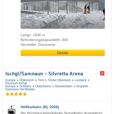
Länge: 1836 m
Beförderungskapazität/h: 800
Hersteller: Garaventa
Details
Ischgl/​Samnaun – Silvretta Arena
Europa
Österreich
Tirol
Tiroler Oberland
Landeck
Paznaun-Ischgl
Europa
Schweiz
Ostschweiz
Graubünden
Engadin
Samnaun Val Müstair
Höllkarbahn (Bj. 2026)
8er Hochgeschwindigkeits-Sesselbahn (kuppelbar)