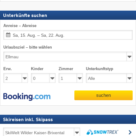
Unterkünfte suchen
Anreise – Abreise
Sa, 15. Aug. – Sa, 22. Aug.
Urlaubsziel – bitte wählen
Erw.
Kinder
Zimmer
Unterkunftstyp
suchen
Skireisen inkl. Skipass
Skireisen
s
inkl.