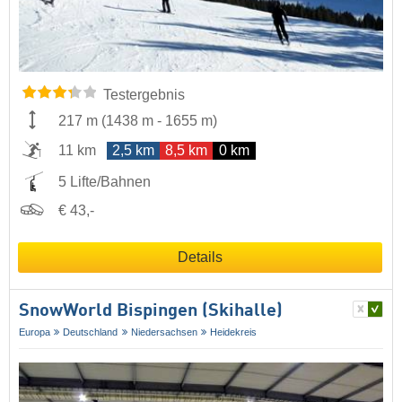
Testergebnis
217 m
(
1438 m
-
1655 m
)
11 km
2,5 km
8,5 km
0 km
5 Lifte/Bahnen
€ 43,-
Details
SnowWorld Bispingen (Skihalle)
Europa
Deutschland
Niedersachsen
Heidekreis