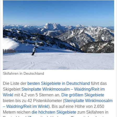
Skifahren in Deutschland
Die Liste der
besten Skigebiete in Deutschland
führt das
Skigebiet
Steinplatte Winklmoosalm – Waidring/​Reit im
Winkl
mit 4,2 von 5 Sternen an.
Die größten Skigebiete
bieten bis zu 42 Pistenkilometer (
Steinplatte Winklmoosalm
– Waidring/​Reit im Winkl
). Bis auf eine Höhe von 2.650
Metern reichen
die höchsten Skigebiete
zum Skifahren in