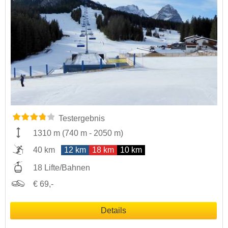
Testergebnis
1310 m
(
740 m
-
2050 m
)
40 km
12 km
18 km
10 km
18 Lifte/Bahnen
€ 69,-
Details