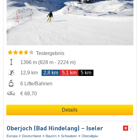
Testergebnis
1396 m
(
828 m
-
2224 m
)
12,9 km
2,8 km
5,1 km
5 km
6 Lifte/Bahnen
€ 68,70
Details
Oberjoch (Bad Hindelang) – Iseler
Europa
Deutschland
Bayern
Schwaben
Oberallgäu