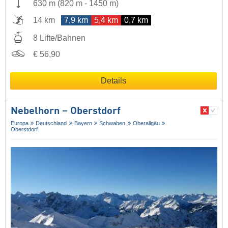
630 m
(
820 m
-
1450 m
)
14 km
7,9 km
5,4 km
0,7 km
8 Lifte/Bahnen
€ 56,90
Details
Nebelhorn – Oberstdorf
Europa
Deutschland
Bayern
Schwaben
Oberallgäu
Oberstdorf