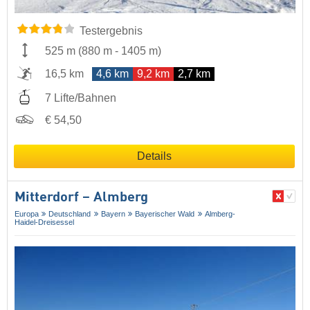
Testergebnis
525 m
(
880 m
-
1405 m
)
16,5 km
4,6 km
9,2 km
2,7 km
7 Lifte/Bahnen
€ 54,50
Details
Mitterdorf – Almberg
Europa
Deutschland
Bayern
Bayerischer Wald
Almberg-
Haidel-Dreisessel