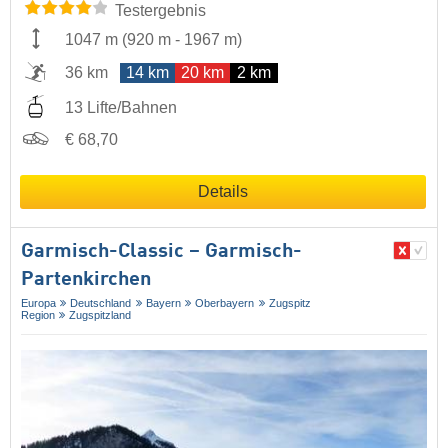
Testergebnis
1047 m
(
920 m
-
1967 m
)
36 km
14 km
20 km
2 km
13 Lifte/Bahnen
€ 68,70
Details
Garmisch-Classic – Garmisch-
Partenkirchen
Europa
Deutschland
Bayern
Oberbayern
Zugspitz
Region
Zugspitzland