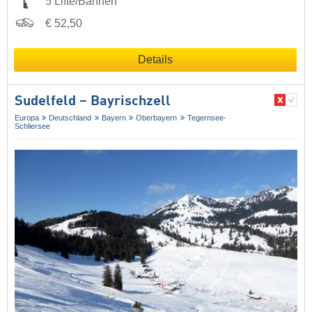
5 Lifte/Bahnen
€ 52,50
Details
Sudelfeld – Bayrischzell
Europa
Deutschland
Bayern
Oberbayern
Tegernsee-
Schliersee