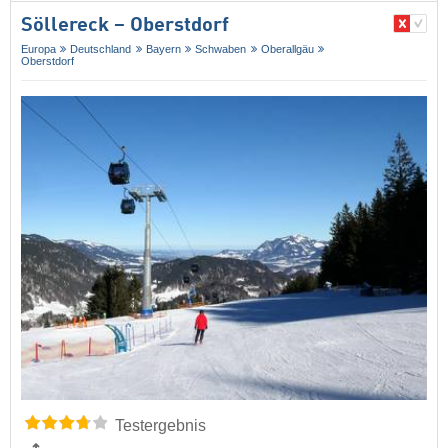
Söllereck – Oberstdorf
Europa
Deutschland
Bayern
Schwaben
Oberallgäu
Oberstdorf
Testergebnis