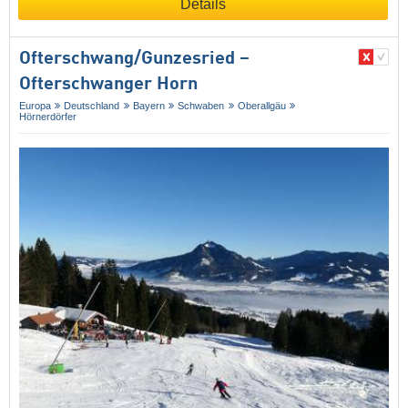
Details
Ofterschwang/​Gunzesried –
Ofterschwanger Horn
Europa
Deutschland
Bayern
Schwaben
Oberallgäu
Hörnerdörfer