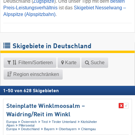
Deutschland (
Zugspitze
). Und unser Tipp mit dem
besten
Preis-Leistungsverhältnis
ist das
Skigebiet Nesselwang –
Alpspitze (Alpspitzbahn)
.
Skigebiete in Deutschland
Filtern/Sortieren
Karte
Suche
Region einschränken
1
-
50
von
628
Skigebieten
Steinplatte Winklmoosalm –
Waidring/​Reit im Winkl
Europa
Österreich
Tirol
Tiroler Unterland
Kitzbüheler
Alpen
Pillerseetal
Europa
Deutschland
Bayern
Oberbayern
Chiemgau