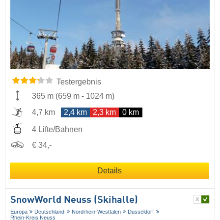
Testergebnis
365 m
(
659 m
-
1024 m
)
4,7 km
2,4 km
2,3 km
0 km
4 Lifte/Bahnen
€ 34,-
Details
SnowWorld Neuss (Skihalle)
Europa
Deutschland
Nordrhein-Westfalen
Düsseldorf
Rhein-Kreis Neuss