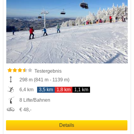
Testergebnis
298 m
(
841 m
-
1139 m
)
6,4 km
3,5 km
1,8 km
1,1 km
8 Lifte/Bahnen
€ 48,-
Details