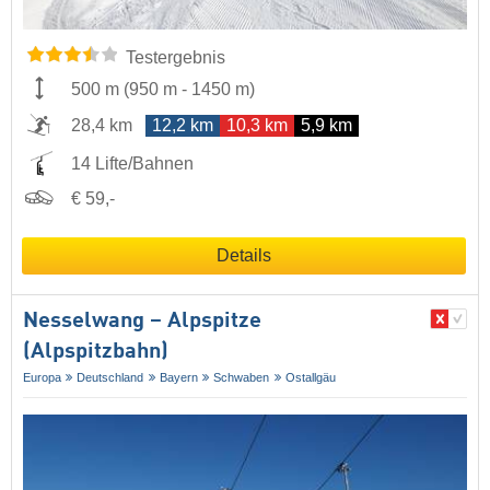
Testergebnis
500 m
(
950 m
-
1450 m
)
28,4 km
12,2 km
10,3 km
5,9 km
14 Lifte/Bahnen
€ 59,-
Details
Nesselwang – Alpspitze
(Alpspitzbahn)
Europa
Deutschland
Bayern
Schwaben
Ostallgäu