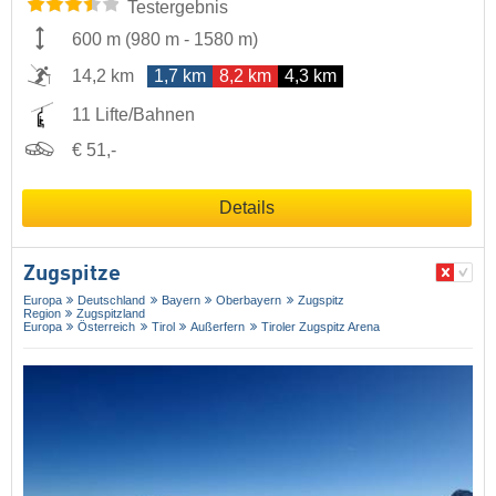
Testergebnis
600 m
(
980 m
-
1580 m
)
14,2 km
1,7 km
8,2 km
4,3 km
11 Lifte/Bahnen
€ 51,-
Details
Zugspitze
Europa
Deutschland
Bayern
Oberbayern
Zugspitz
Region
Zugspitzland
Europa
Österreich
Tirol
Außerfern
Tiroler Zugspitz Arena