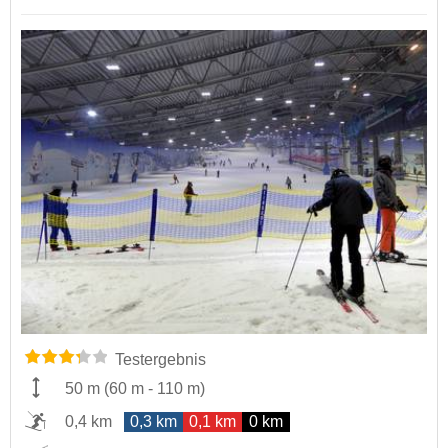
Testergebnis
50 m
(
60 m
-
110 m
)
0,4 km
0,3 km
0,1 km
0 km