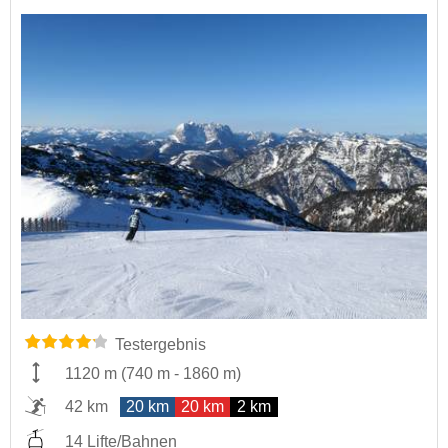
Testergebnis
1120 m
(
740 m
-
1860 m
)
42 km
20 km
20 km
2 km
14 Lifte/Bahnen