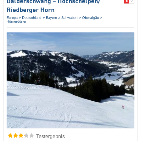
Balderschwang – Hochschelpen/​
Riedberger Horn
Europa
Deutschland
Bayern
Schwaben
Oberallgäu
Hörnerdörfer
Testergebnis