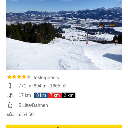
Testergebnis
771 m
(
894 m
-
1665 m
)
17 km
8 km
7 km
2 km
5 Lifte/Bahnen
€ 54,50