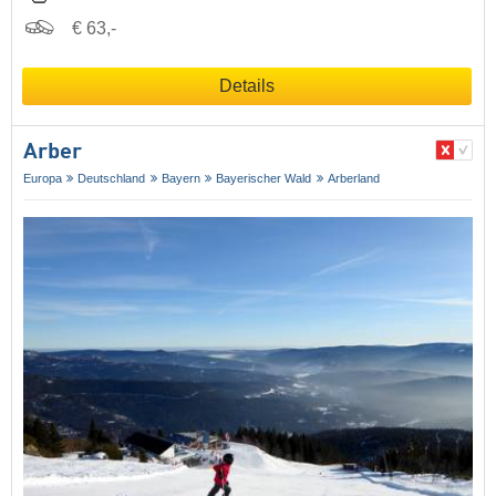
€ 63,-
Details
Arber
Europa
Deutschland
Bayern
Bayerischer Wald
Arberland