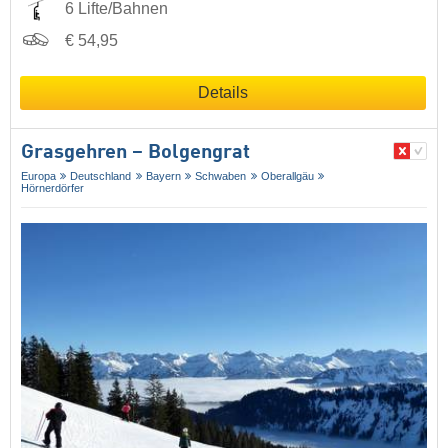
6 Lifte/Bahnen
€ 54,95
Details
Grasgehren – Bolgengrat
Europa
Deutschland
Bayern
Schwaben
Oberallgäu
Hörnerdörfer