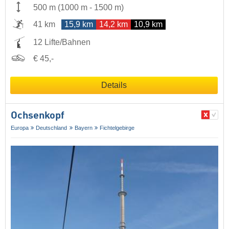
500 m
(
1000 m
-
1500 m
)
41 km
15,9 km
14,2 km
10,9 km
12 Lifte/Bahnen
€ 45,-
Details
Ochsenkopf
Europa
Deutschland
Bayern
Fichtelgebirge