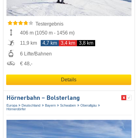
Testergebnis
406 m
(
1050 m
-
1456 m
)
11,9 km
4,7 km
3,4 km
3,8 km
6 Lifte/Bahnen
€ 48,-
Details
Hörnerbahn – Bolsterlang
Europa
Deutschland
Bayern
Schwaben
Oberallgäu
Hörnerdörfer