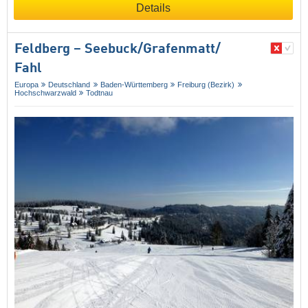
Details
Feldberg – Seebuck/​Grafenmatt/​
Fahl
Europa
Deutschland
Baden-Württemberg
Freiburg (Bezirk)
Hochschwarzwald
Todtnau