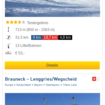
Testergebnis
713 m
(
850 m
-
1563 m
)
31,5 km
8 km
18,7 km
4,8 km
13 Lifte/Bahnen
€ 53,-
Details
Brauneck – Lenggries/​Wegscheid
Europa
Deutschland
Bayern
Oberbayern
Tölzer Land