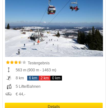
Testergebnis
563 m
(
900 m
-
1463 m
)
8 km
6 km
2 km
0 km
5 Lifte/Bahnen
€ 44,-
Details