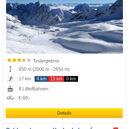
Testergebnis
650 m
(
2000 m
-
2650 m
)
17 km
4 km
13 km
0 km
8 Lifte/Bahnen
€ 69,-
Details