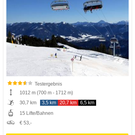
Testergebnis
1012 m
(
700 m
-
1712 m
)
30,7 km
3,5 km
20,7 km
6,5 km
15 Lifte/Bahnen
€ 53,-