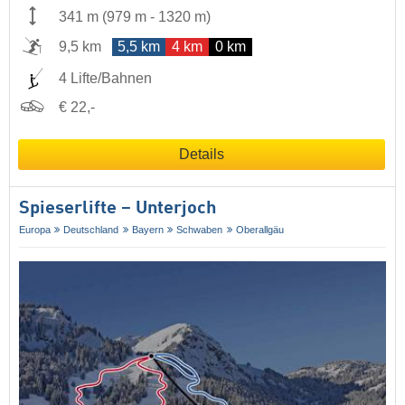
341 m
(
979 m
-
1320 m
)
9,5 km
5,5 km
4 km
0 km
4 Lifte/Bahnen
€ 22,-
Details
Spieserlifte – Unterjoch
Europa
Deutschland
Bayern
Schwaben
Oberallgäu