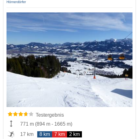
Hörnerdörfer
Testergebnis
771 m
(
894 m
-
1665 m
)
17 km
8 km
7 km
2 km