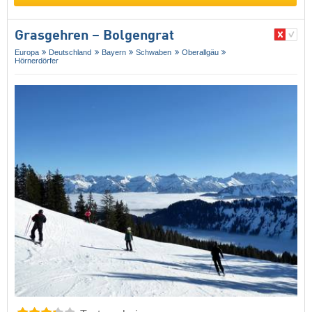
Grasgehren – Bolgengrat
Europa
Deutschland
Bayern
Schwaben
Oberallgäu
Hörnerdörfer