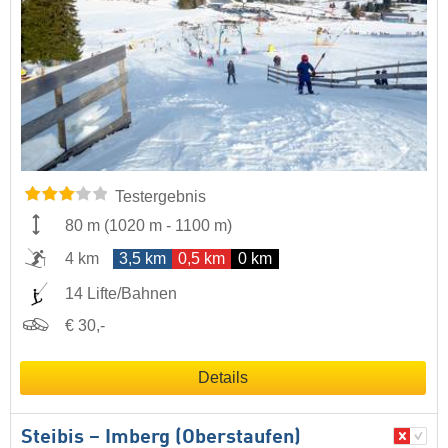
Testergebnis
80 m
(
1020 m
-
1100 m
)
4 km
3,5 km
0,5 km
0 km
14 Lifte/Bahnen
€ 30,-
Details
Steibis – Imberg (Oberstaufen)