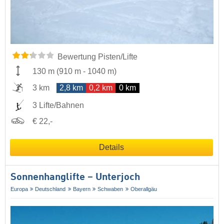
Bewertung Pisten/Lifte
130 m
(
910 m
-
1040 m
)
3 km
2,8 km
0,2 km
0 km
3 Lifte/Bahnen
€ 22,-
Details
Sonnenhanglifte – Unterjoch
Europa
Deutschland
Bayern
Schwaben
Oberallgäu