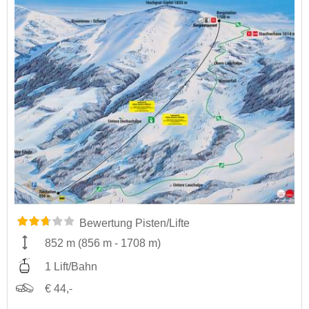
Bewertung Pisten/Lifte
852 m
(
856 m
-
1708 m
)
1 Lift/Bahn
€ 44,-