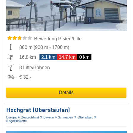
Bewertung Pisten/Lifte
800 m
(
900 m
-
1700 m
)
16,8 km
2,1 km
14,7 km
0 km
8 Lifte/Bahnen
€ 32,-
Details
Hochgrat (Oberstaufen)
Europa
Deutschland
Bayern
Schwaben
Oberallgäu
Nagelfluhkette