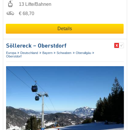
13 Lifte/Bahnen
€ 68,70
Details
Söllereck – Oberstdorf
Europa
Deutschland
Bayern
Schwaben
Oberallgäu
Oberstdorf