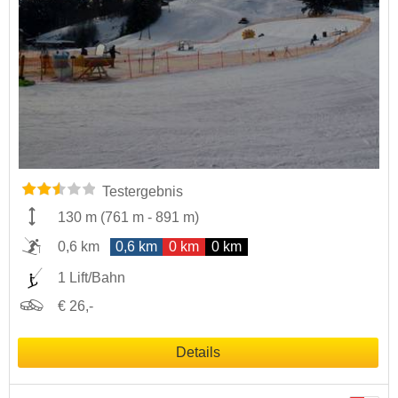
Testergebnis
130 m
(
761 m
-
891 m
)
0,6 km
0,6 km
0 km
0 km
1 Lift/Bahn
€ 26,-
Details