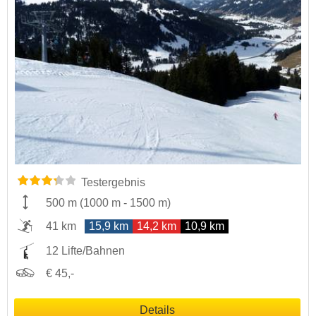
Testergebnis
500 m
(
1000 m
-
1500 m
)
41 km
15,9 km
14,2 km
10,9 km
12 Lifte/Bahnen
€ 45,-
Details