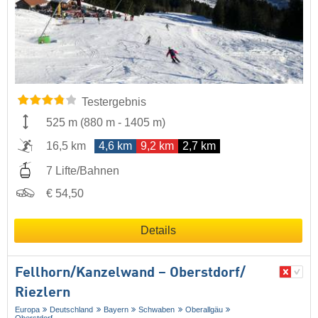
Testergebnis
525 m
(
880 m
-
1405 m
)
16,5 km
4,6 km
9,2 km
2,7 km
7 Lifte/Bahnen
€ 54,50
Details
Fellhorn/​Kanzelwand – Oberstdorf/​
Riezlern
Europa
Deutschland
Bayern
Schwaben
Oberallgäu