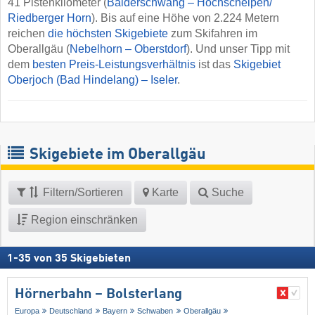
41 Pistenkilometer (
Balderschwang – Hochschelpen/​
Riedberger Horn
). Bis auf eine Höhe von 2.224 Metern
reichen
die höchsten Skigebiete
zum Skifahren im
Oberallgäu (
Nebelhorn – Oberstdorf
). Und unser Tipp mit
dem
besten Preis-Leistungsverhältnis
ist das
Skigebiet
Oberjoch (Bad Hindelang) – Iseler
.
Skigebiete im Oberallgäu
Filtern/Sortieren
Karte
Suche
Region einschränken
1
-
35
von
35
Skigebieten
Hörnerbahn – Bolsterlang
Europa
Deutschland
Bayern
Schwaben
Oberallgäu