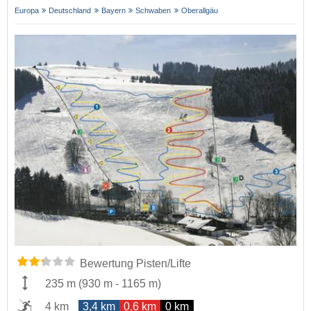
Europa
Deutschland
Bayern
Schwaben
Oberallgäu
Bewertung Pisten/Lifte
235 m
(
930 m
-
1165 m
)
4 km
3,4 km
0,6 km
0 km