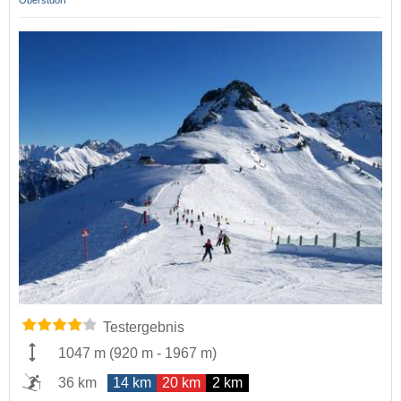
Oberstdorf
Testergebnis
1047 m
(
920 m
-
1967 m
)
36 km
14 km
20 km
2 km