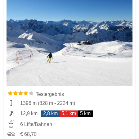
Testergebnis
1396 m
(
828 m
-
2224 m
)
12,9 km
2,8 km
5,1 km
5 km
6 Lifte/Bahnen
€ 68,70