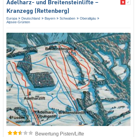
Adelharz- und Breitensteinlifte –
Kranzegg (Rettenberg)
Europa
Deutschland
Bayern
Schwaben
Oberallgäu
Alpsee-Grünten
Bewertung Pisten/Lifte