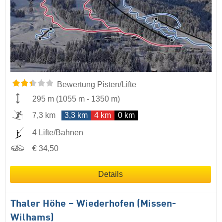
Bewertung Pisten/Lifte
295 m
(
1055 m
-
1350 m
)
7,3 km
3,3 km
4 km
0 km
4 Lifte/Bahnen
€ 34,50
Details
Thaler Höhe – Wiederhofen (Missen-
Wilhams)