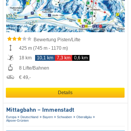
Bewertung Pisten/Lifte
425 m
(
745 m
-
1170 m
)
18 km
10,1 km
7,3 km
0,6 km
8 Lifte/Bahnen
€ 49,-
Details
Mittagbahn – Immenstadt
Europa
Deutschland
Bayern
Schwaben
Oberallgäu
Alpsee-Grünten