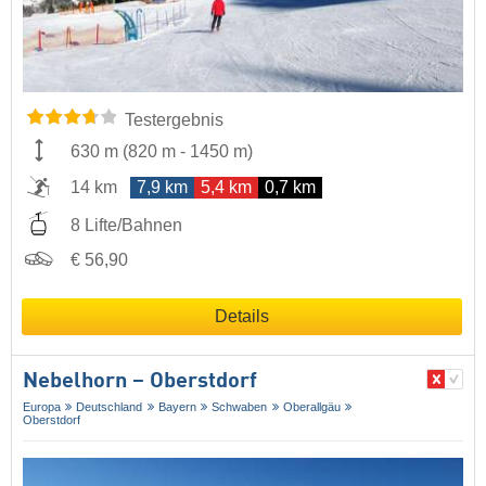
Testergebnis
630 m
(
820 m
-
1450 m
)
14 km
7,9 km
5,4 km
0,7 km
8 Lifte/Bahnen
€ 56,90
Details
Nebelhorn – Oberstdorf
Europa
Deutschland
Bayern
Schwaben
Oberallgäu
Oberstdorf