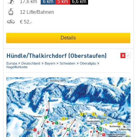
17,6 km
6 km
5 km
6,6 km
12 Lifte/Bahnen
€ 52,-
Details
Hündle/​Thalkirchdorf (Oberstaufen)
Europa
Deutschland
Bayern
Schwaben
Oberallgäu
Nagelfluhkette