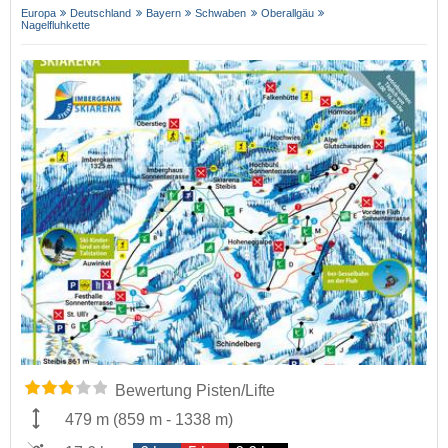
Europa
Deutschland
Bayern
Schwaben
Oberallgäu
Nagelfluhkette
Bewertung Pisten/Lifte
479 m
(
859 m
-
1338 m
)