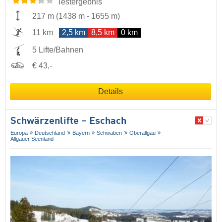
Testergebnis
217 m
(
1438 m
-
1655 m
)
11 km
2,5 km
8,5 km
0 km
5 Lifte/Bahnen
€ 43,-
Details
Schwärzenlifte – Eschach
Europa
Deutschland
Bayern
Schwaben
Oberallgäu
Allgäuer Seenland