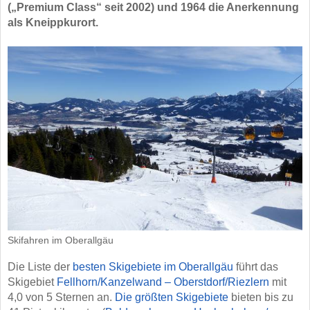
(„Premium Class“ seit 2002) und 1964 die Anerkennung
als Kneippkurort.
Skifahren im Oberallgäu
Die Liste der
besten Skigebiete im Oberallgäu
führt das
Skigebiet
Fellhorn/​Kanzelwand – Oberstdorf/​Riezlern
mit
4,0 von 5 Sternen an.
Die größten Skigebiete
bieten bis zu