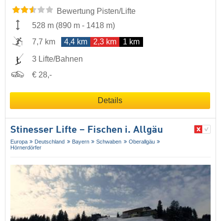
Bewertung Pisten/Lifte
528 m
(
890 m
-
1418 m
)
7,7 km
4,4 km
2,3 km
1 km
3 Lifte/Bahnen
€ 28,-
Details
Stinesser Lifte – Fischen i. Allgäu
Europa
Deutschland
Bayern
Schwaben
Oberallgäu
Hörnerdörfer