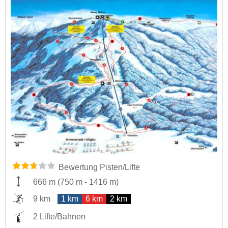
Bewertung Pisten/Lifte
666 m
(
750 m
-
1416 m
)
9 km
1 km
6 km
2 km
2 Lifte/Bahnen