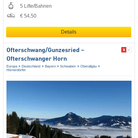
5 Lifte/Bahnen
€ 54,50
Details
Ofterschwang/​Gunzesried –
Ofterschwanger Horn
Europa
Deutschland
Bayern
Schwaben
Oberallgäu
Hörnerdörfer