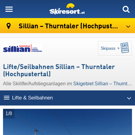
skiresort
Sillian – Thurntaler (Hochpustertal)
Skipass
Lifte/Seilbahnen Sillian – Thurntaler
(Hochpustertal)
Alle Skilifte/Aufstiegsanlagen im
Skigebiet Sillian – Thurntaler (Hochpustertal)
Lifte & Seilbahnen
1/8