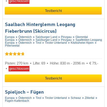
geschlossen
Testbericht
Saalbach Hinterglemm Leogang
Fieberbrunn (Skicircus)
Europa
Österreich
Salzburger Land
Pinzgau
Glemmtal
Europa
Österreich
Salzburger Land
Pinzgau
Saalfelden Leogang
Europa
Österreich
Tirol
Tiroler Unterland
Kitzbüheler Alpen
Pillerseetal
Pisten: 270 km
Lifte: 69
Höhe: 830 m - 2096 m
€ 79,-
geschlossen
Testbericht
Spieljoch – Fügen
Europa
Österreich
Tirol
Tiroler Unterland
Schwaz
Zillertal
Fügen-Kaltenbach