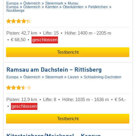
Europa
Österreich
Steiermark
Murau
Europa
Österreich
Kärnten
Oberkärnten
Feldkirchen
Nockberge
Pisten: 42,7 km
Lifte: 15
Höhe: 1400 m - 2205 m
€ 68,50
geschlossen
Testbericht
Ramsau am Dachstein – Rittisberg
Europa
Österreich
Steiermark
Liezen
Schladming-Dachstein
Pisten: 12,9 km
Lifte: 8
Höhe: 1035 m - 1636 m
€ 54,-
geschlossen
Testbericht