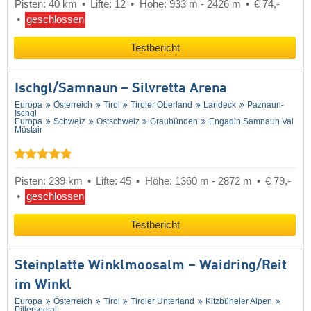
Pisten: 40 km
Lifte: 12
Höhe: 933 m - 2426 m
€ 74,-
geschlossen
Testbericht
Ischgl/​Samnaun – Silvretta Arena
Europa
Österreich
Tirol
Tiroler Oberland
Landeck
Paznaun-
Ischgl
Europa
Schweiz
Ostschweiz
Graubünden
Engadin Samnaun Val
Müstair
Pisten: 239 km
Lifte: 45
Höhe: 1360 m - 2872 m
€ 79,-
geschlossen
Testbericht
Steinplatte Winklmoosalm – Waidring/​Reit
im Winkl
Europa
Österreich
Tirol
Tiroler Unterland
Kitzbüheler Alpen
Pillerseetal