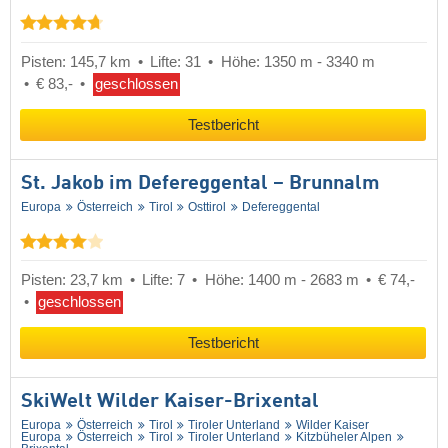
Pisten: 145,7 km
Lifte: 31
Höhe: 1350 m - 3340 m
€ 83,-
geschlossen
Testbericht
St. Jakob im Defereggental – Brunnalm
Europa
Österreich
Tirol
Osttirol
Defereggental
Pisten: 23,7 km
Lifte: 7
Höhe: 1400 m - 2683 m
€ 74,-
geschlossen
Testbericht
SkiWelt Wilder Kaiser-Brixental
Europa
Österreich
Tirol
Tiroler Unterland
Wilder Kaiser
Europa
Österreich
Tirol
Tiroler Unterland
Kitzbüheler Alpen