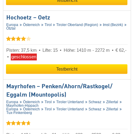
Testbericht
Hochoetz – Oetz
Europa
Österreich
Tirol
Tiroler Oberland (Region)
Imst (Bezirk)
Ötztal
Pisten: 37,5 km
Lifte: 15
Höhe: 1410 m - 2272 m
€ 62,-
geschlossen
Testbericht
Mayrhofen – Penken/​Ahorn/​Rastkogel/​
Eggalm (Mountopolis)
Europa
Österreich
Tirol
Tiroler Unterland
Schwaz
Zillertal
Mayrhofen-Hippach
Europa
Österreich
Tirol
Tiroler Unterland
Schwaz
Zillertal
Tux-Finkenberg