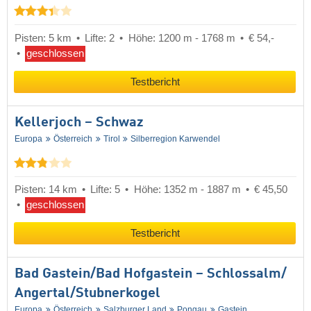
Pisten: 5 km
Lifte: 2
Höhe: 1200 m - 1768 m
€ 54,-
geschlossen
Testbericht
Kellerjoch – Schwaz
Europa
Österreich
Tirol
Silberregion Karwendel
Pisten: 14 km
Lifte: 5
Höhe: 1352 m - 1887 m
€ 45,50
geschlossen
Testbericht
Bad Gastein/​Bad Hofgastein – Schlossalm/​
Angertal/​Stubnerkogel
Europa
Österreich
Salzburger Land
Pongau
Gastein