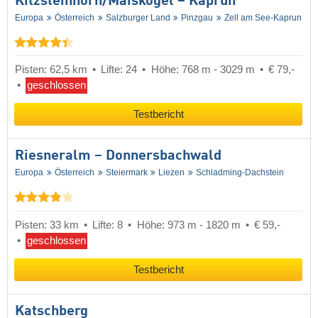
Kitzsteinhorn/​Maiskogel – Kaprun
Europa
Österreich
Salzburger Land
Pinzgau
Zell am See-Kaprun
Pisten: 62,5 km
Lifte: 24
Höhe: 768 m - 3029 m
€ 79,-
geschlossen
Testbericht
Riesneralm – Donnersbachwald
Europa
Österreich
Steiermark
Liezen
Schladming-Dachstein
Pisten: 33 km
Lifte: 8
Höhe: 973 m - 1820 m
€ 59,-
geschlossen
Testbericht
Katschberg