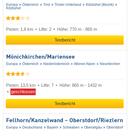
Europa
Österreich
Tirol
Tiroler Unterland
Kitzbühel (Bezirk)
Kitzbühel
Pisten: 1,8 km
Lifte: 2
Höhe: 770 m - 865 m
Testbericht
Mönichkirchen/​Mariensee
Europa
Österreich
Niederösterreich
Wiener Alpen
Neunkirchen
Pisten: 13,5 km
Lifte: 7
Höhe: 865 m - 1432 m
geschlossen
Testbericht
Fellhorn/​Kanzelwand – Oberstdorf/​Riezlern
Europa
Deutschland
Bayern
Schwaben
Oberallgäu
Oberstdorf