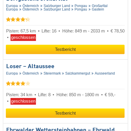
Europa
Österreich
Salzburger Land
Pongau
Großarltal
Europa
Österreich
Salzburger Land
Pongau
Gastein
Pisten: 67,5 km
Lifte: 16
Höhe: 849 m - 2033 m
€ 78,50
geschlossen
Testbericht
Loser – Altaussee
Europa
Österreich
Steiermark
Salzkammergut
Ausseerland
Pisten: 34 km
Lifte: 8
Höhe: 850 m - 1800 m
€ 59,-
geschlossen
Testbericht
Ehrwalder Wettersteinbahnen – Ehrwald