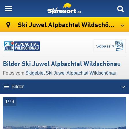
skiresort
Ski Juwel Alpbachtal Wildschönau
Skipass
Bilder Ski Juwel Alpbachtal Wildschönau
Fotos vom
Skigebiet Ski Juwel Alpbachtal Wildschönau
Bilder
1/78