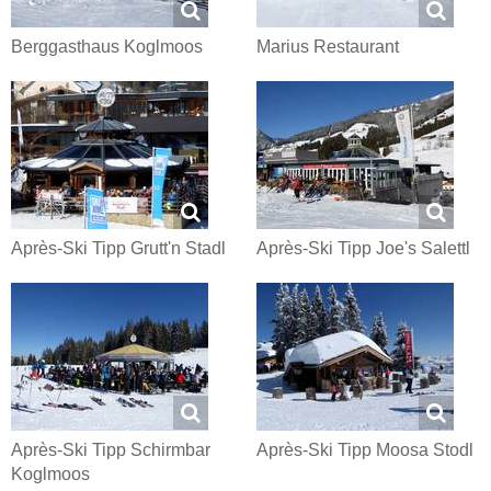
Berggasthaus Koglmoos
Marius Restaurant
Après-Ski Tipp Grutt'n Stadl
Après-Ski Tipp Joe's Salettl
Après-Ski Tipp Schirmbar
Après-Ski Tipp Moosa Stodl
Koglmoos