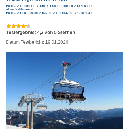
Europa
Österreich
Tirol
Tiroler Unterland
Kitzbüheler
Alpen
Pillerseetal
Europa
Deutschland
Bayern
Oberbayern
Chiemgau
Testergebnis: 4,2 von 5 Sternen
Datum Testbericht: 19.01.2026