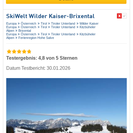
SkiWelt Wilder Kaiser-Brixental
Europa
Österreich
Tirol
Tiroler Unterland
Wilder Kaiser
Europa
Österreich
Tirol
Tiroler Unterland
Kitzbüheler
Alpen
Brixental
Europa
Österreich
Tirol
Tiroler Unterland
Kitzbüheler
Alpen
Ferienregion Hohe Salve
Testergebnis: 4,8 von 5 Sternen
Datum Testbericht: 30.01.2026