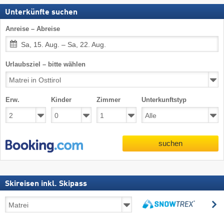
Unterkünfte suchen
Anreise – Abreise
Sa, 15. Aug. – Sa, 22. Aug.
Urlaubsziel – bitte wählen
Erw.
Kinder
Zimmer
Unterkunftstyp
suchen
Skireisen inkl. Skipass
Skireisen
s
inkl.
suchen
Skipass