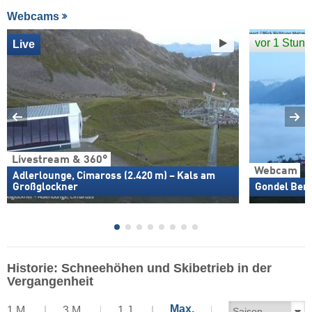
Webcams
vor 1 Stun
Live
Livestream & 360°
Webcam
Adlerlounge, Cimaross (2.420 m) – Kals am
Großglockner
Gondel Berg
Historie: Schneehöhen und Skibetrieb in der
Vergangenheit
Max.
1 M.
3 M.
1 J.