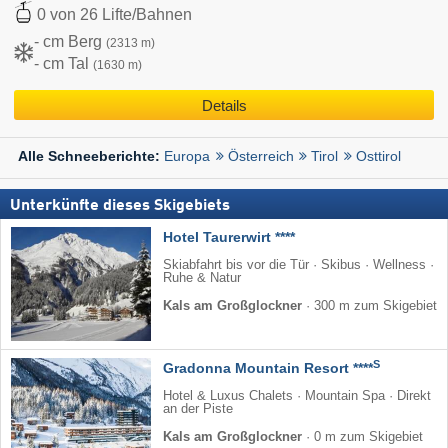
0 von 26 Lifte/Bahnen
- cm Berg
(2313 m)
- cm Tal
(1630 m)
Details
Europa
Österreich
Tirol
Osttirol
Alle Schneeberichte:
Unterkünfte dieses Skigebiets
Hotel Taurerwirt ****
Skiabfahrt bis vor die Tür · Skibus · Wellness ·
Ruhe & Natur
Kals am Großglockner
·
300 m zum Skigebiet
S
Gradonna Mountain Resort ****
Hotel & Luxus Chalets · Mountain Spa · Direkt
an der Piste
Kals am Großglockner
·
0 m zum Skigebiet