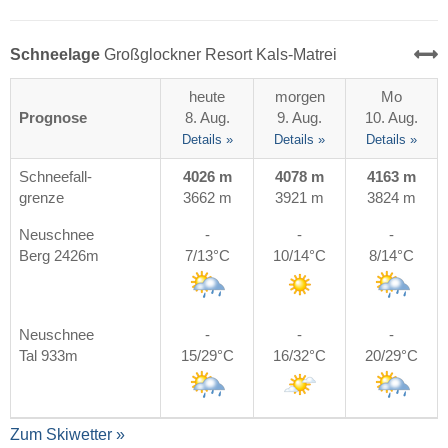
Schneelage
Großglockner Resort Kals-Matrei
heute
morgen
Mo
Prognose
8. Aug.
9. Aug.
10. Aug.
Details »
Details »
Details »
Schneefall-
4026 m
4078 m
4163 m
grenze
3662 m
3921 m
3824 m
Neuschnee
-
-
-
Berg 2426m
7/13°C
10/14°C
8/14°C
Neuschnee
-
-
-
Tal 933m
15/29°C
16/32°C
20/29°C
Zum Skiwetter »