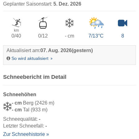
Geplanter Saisonstart:
5. Dez. 2026
km
0/40
0/12
- cm
7/13°C
8
Aktualisiert am:
07. Aug. 2026
(gestern)
So wird aktualisiert
Schneebericht im Detail
Schneehöhen
- cm
Berg (2426 m)
- cm
Tal (933 m)
Schneequalität:
-
Letzter Schneefall:
-
Zur Schneehistorie »