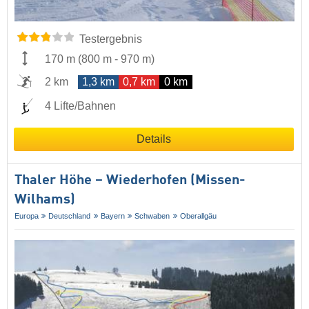
Testergebnis
170 m
(
800 m
-
970 m
)
2 km
1,3 km
0,7 km
0 km
4 Lifte/Bahnen
Details
Thaler Höhe – Wiederhofen (Missen-
Wilhams)
Europa
Deutschland
Bayern
Schwaben
Oberallgäu