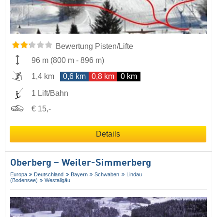
Bewertung Pisten/Lifte
96 m
(
800 m
-
896 m
)
1,4 km
0,6 km
0,8 km
0 km
1 Lift/Bahn
€ 15,-
Details
Oberberg – Weiler-Simmerberg
Europa
Deutschland
Bayern
Schwaben
Lindau
(Bodensee)
Westallgäu