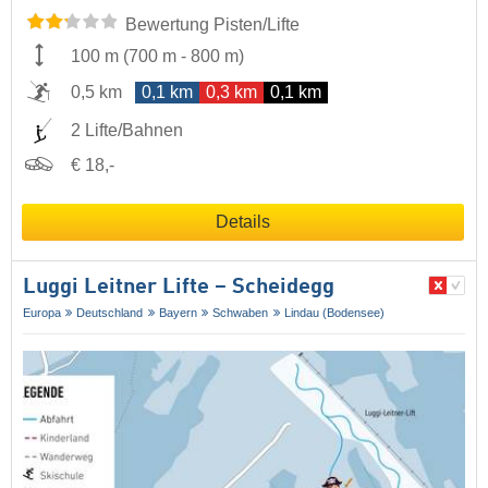
Bewertung Pisten/Lifte
100 m
(
700 m
-
800 m
)
0,5 km
0,1 km
0,3 km
0,1 km
2 Lifte/Bahnen
€ 18,-
Details
Luggi Leitner Lifte – Scheidegg
Europa
Deutschland
Bayern
Schwaben
Lindau (Bodensee)