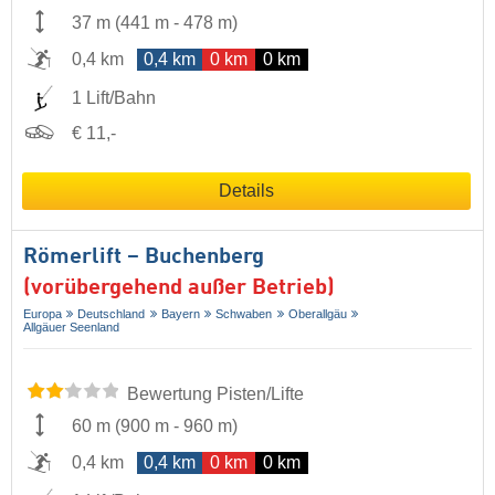
37 m
(
441 m
-
478 m
)
0,4 km
0,4 km
0 km
0 km
1 Lift/Bahn
€ 11,-
Details
Römerlift – Buchenberg
(vorübergehend außer Betrieb)
Europa
Deutschland
Bayern
Schwaben
Oberallgäu
Allgäuer Seenland
Bewertung Pisten/Lifte
60 m
(
900 m
-
960 m
)
0,4 km
0,4 km
0 km
0 km