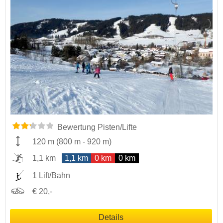
Bewertung Pisten/Lifte
120 m
(
800 m
-
920 m
)
1,1 km
1,1 km
0 km
0 km
1 Lift/Bahn
€ 20,-
Details