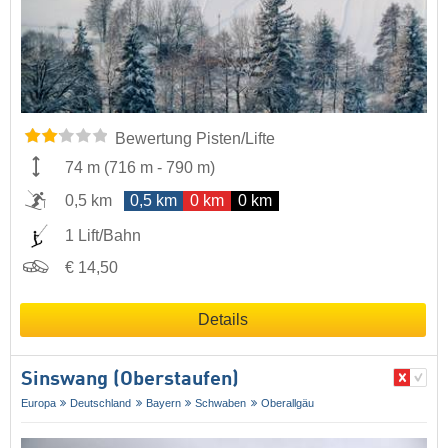
Bewertung Pisten/Lifte
74 m
(
716 m
-
790 m
)
0,5 km
0,5 km
0 km
0 km
1 Lift/Bahn
€ 14,50
Details
Sinswang (Oberstaufen)
Europa
Deutschland
Bayern
Schwaben
Oberallgäu