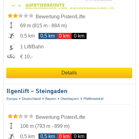
Bewertung Pisten/Lifte
69 m
(
815 m
-
884 m
)
0,5 km
0,5 km
0 km
0 km
1 Lift/Bahn
€ 10,-
Details
Ilgenlift – Steingaden
Europa
Deutschland
Bayern
Oberbayern
Pfaffenwinkel
Bewertung Pisten/Lifte
106 m
(
793 m
-
899 m
)
0,5 km
0,5 km
0 km
0 km