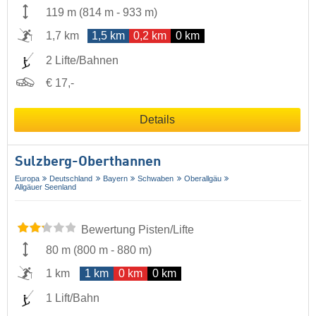
119 m
(
814 m
-
933 m
)
1,7 km
1,5 km
0,2 km
0 km
2 Lifte/Bahnen
€ 17,-
Details
Sulzberg-Oberthannen
Europa
Deutschland
Bayern
Schwaben
Oberallgäu
Allgäuer Seenland
Bewertung Pisten/Lifte
80 m
(
800 m
-
880 m
)
1 km
1 km
0 km
0 km
1 Lift/Bahn