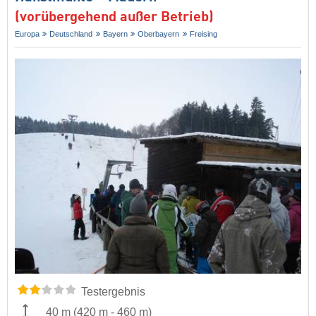
(vorübergehend außer Betrieb)
Europa
Deutschland
Bayern
Oberbayern
Freising
Testergebnis
40 m
(
420 m
-
460 m
)