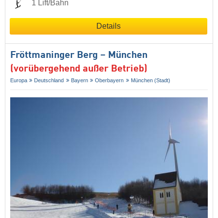
1 Lift/Bahn
Details
Fröttmaninger Berg – München
(vorübergehend außer Betrieb)
Europa
Deutschland
Bayern
Oberbayern
München (Stadt)