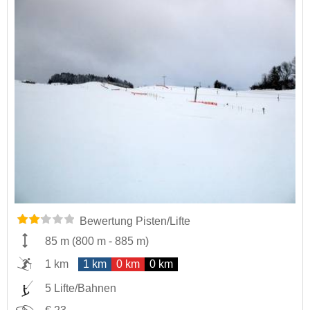
Bewertung Pisten/Lifte
85 m
(
800 m
-
885 m
)
1 km
1 km
0 km
0 km
5 Lifte/Bahnen