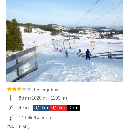
Testergebnis
80 m
(
1020 m
-
1100 m
)
4 km
3,5 km
0,5 km
0 km
14 Lifte/Bahnen
€ 30,-