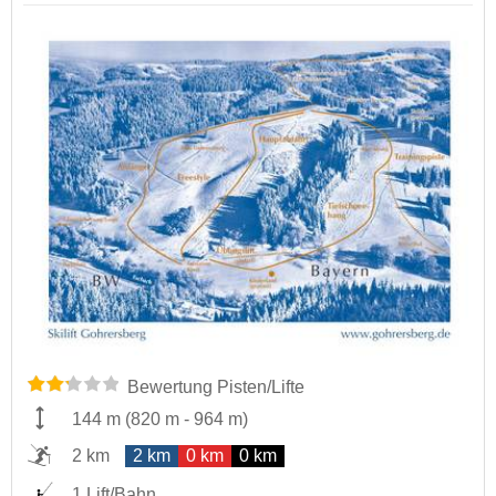
Bewertung Pisten/Lifte
144 m
(
820 m
-
964 m
)
2 km
2 km
0 km
0 km
1 Lift/Bahn