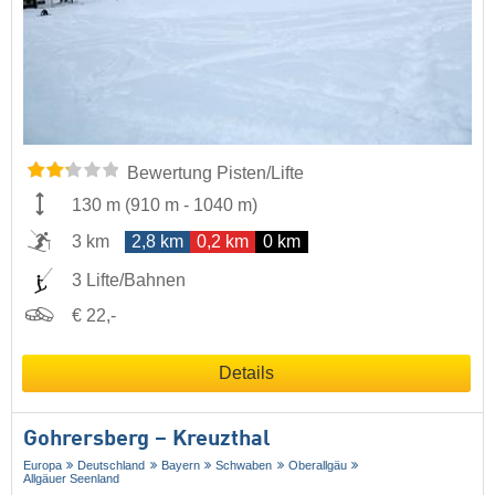
Bewertung Pisten/Lifte
130 m
(
910 m
-
1040 m
)
3 km
2,8 km
0,2 km
0 km
3 Lifte/Bahnen
€ 22,-
Details
Gohrersberg – Kreuzthal
Europa
Deutschland
Bayern
Schwaben
Oberallgäu
Allgäuer Seenland