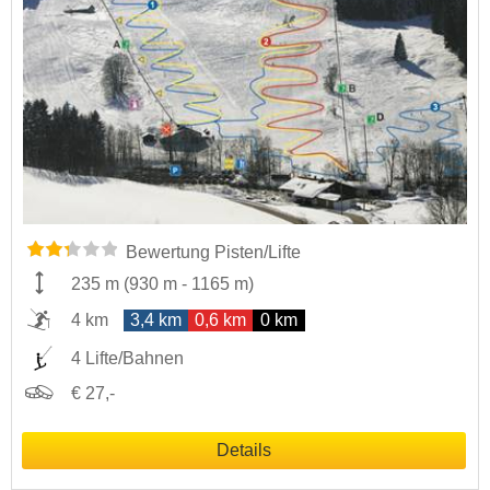
Bewertung Pisten/Lifte
235 m
(
930 m
-
1165 m
)
4 km
3,4 km
0,6 km
0 km
4 Lifte/Bahnen
€ 27,-
Details