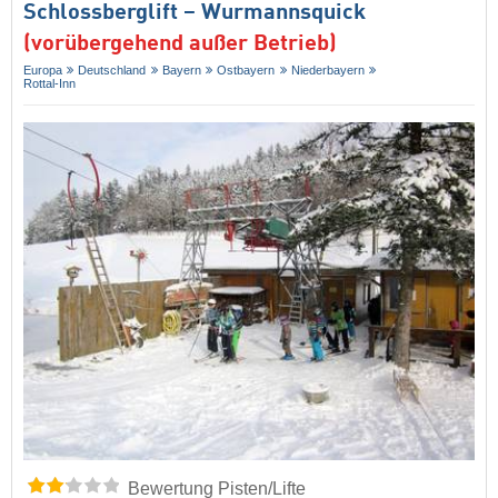
Schlossberglift – Wurmannsquick
(vorübergehend außer Betrieb)
Europa
Deutschland
Bayern
Ostbayern
Niederbayern
Rottal-Inn
Bewertung Pisten/Lifte