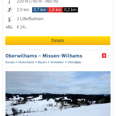
220 m
(
740 m
-
960 m
)
2,5 km
0,7 km
1,6 km
0,2 km
2 Lifte/Bahnen
€ 24,-
Details
Oberwilhams – Missen-Wilhams
Europa
Deutschland
Bayern
Schwaben
Oberallgäu