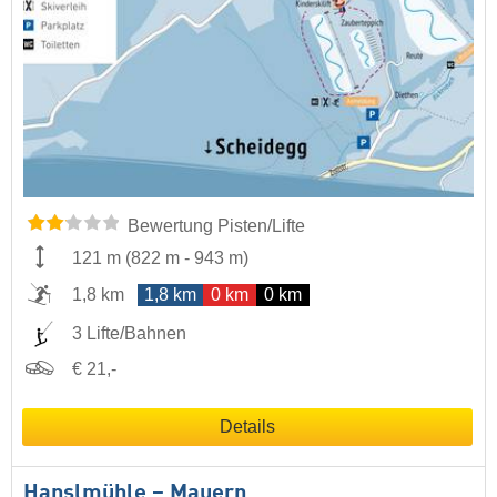
Bewertung Pisten/Lifte
121 m
(
822 m
-
943 m
)
1,8 km
1,8 km
0 km
0 km
3 Lifte/Bahnen
€ 21,-
Details
Hanslmühle – Mauern