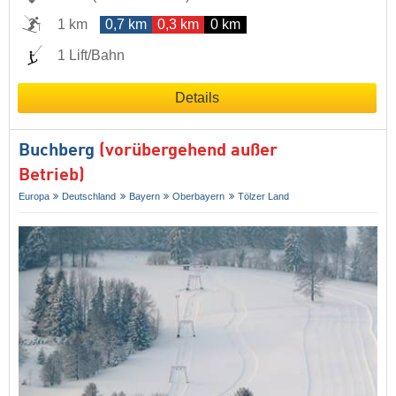
1 km
0,7 km
0,3 km
0 km
1 Lift/Bahn
Details
Buchberg
(vorübergehend außer
Betrieb)
Europa
Deutschland
Bayern
Oberbayern
Tölzer Land