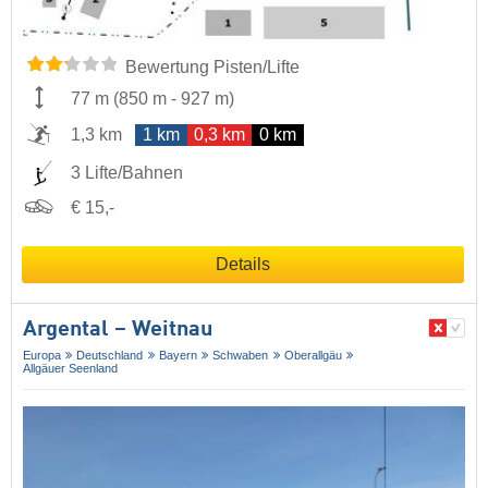
Bewertung Pisten/Lifte
77 m
(
850 m
-
927 m
)
1,3 km
1 km
0,3 km
0 km
3 Lifte/Bahnen
€ 15,-
Details
Argental – Weitnau
Europa
Deutschland
Bayern
Schwaben
Oberallgäu
Allgäuer Seenland