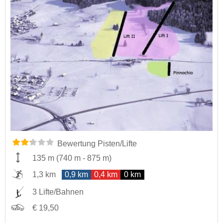
Bewertung Pisten/Lifte
135 m
(
740 m
-
875 m
)
1,3 km
0,9 km
0,4 km
0 km
3 Lifte/Bahnen
€ 19,50