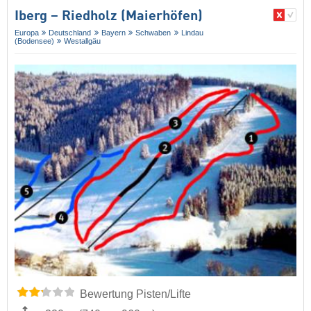
Iberg – Riedholz (Maierhöfen)
Europa
Deutschland
Bayern
Schwaben
Lindau
(Bodensee)
Westallgäu
Bewertung Pisten/Lifte