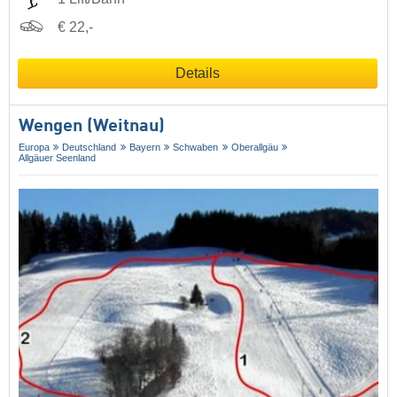
€ 22,-
Details
Wengen (Weitnau)
Europa
Deutschland
Bayern
Schwaben
Oberallgäu
Allgäuer Seenland