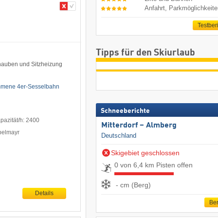
Anfahrt, Parkmöglichkeit
Testber
Tipps für den Skiurlaub
hauben und Sitzheizung
ommene 4er-Sesselbahn
Schneeberichte
pazität/h: 2400
Mitterdorf – Almberg
ppelmayr
Deutschland
Skigebiet geschlossen
0 von 6,4 km Pisten offen
- cm (Berg)
Details
Ber