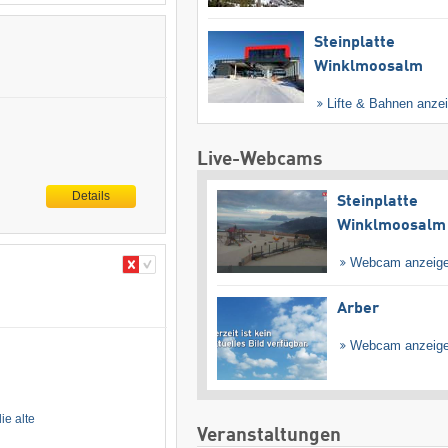
Steinplatte
Winklmoosalm
Lifte & Bahnen anze
Live-Webcams
Details
Steinplatte
Winklmoosalm
Webcam anzeig
Arber
Webcam anzeig
e alte
Veranstaltungen