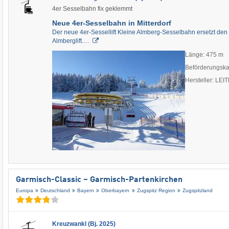
4er Sesselbahn fix geklemmt
Neue 4er-Sesselbahn in Mitterdorf
Der neue 4er-Sessellift Kleine Almberg-Sesselbahn ersetzt den 
Almberglift.…
Länge: 475 m
Beförderungska
Hersteller: LE
Garmisch-Classic – Garmisch-Partenkirchen
Europa
Deutschland
Bayern
Oberbayern
Zugspitz Region
Zugspitzland
Kreuzwankl (Bj. 2025)