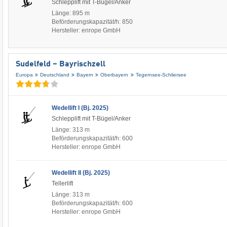
Schlepplift mit T-Bügel/Anker
Länge: 895 m
Beförderungskapazität/h: 850
Hersteller: enrope GmbH
Sudelfeld – Bayrischzell
Europa
Deutschland
Bayern
Oberbayern
Tegernsee-Schliersee
Wedellift I (Bj. 2025)
Schlepplift mit T-Bügel/Anker
Länge: 313 m
Beförderungskapazität/h: 600
Hersteller: enrope GmbH
Wedellift II (Bj. 2025)
Tellerlift
Länge: 313 m
Beförderungskapazität/h: 600
Hersteller: enrope GmbH