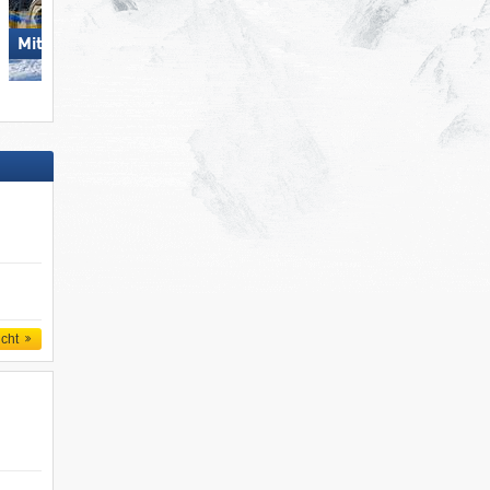
Mitterdorf – Almberg
Hörnerbahn – Bolsterlang
icht