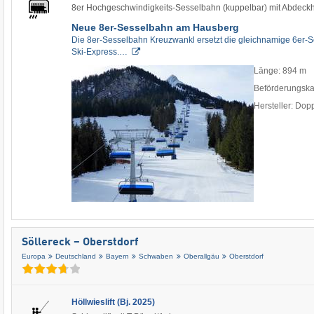
8er Hochgeschwindigkeits-Sesselbahn (kuppelbar) mit Abdeck
Neue 8er-Sesselbahn am Hausberg
Die 8er-Sesselbahn Kreuzwankl ersetzt die gleichnamige 6er-
Ski-Express.…
Länge: 894 m
Beförderungska
Hersteller: Do
Söllereck – Oberstdorf
Europa
Deutschland
Bayern
Schwaben
Oberallgäu
Oberstdorf
Höllwieslift (Bj. 2025)