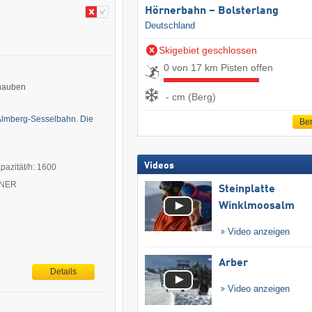
Hörnerbahn – Bolsterlang
Deutschland
Skigebiet geschlossen
0 von 17 km Pisten offen
khauben
- cm (Berg)
 Almberg-Sesselbahn. Die
Ber
Videos
pazität/h: 1600
ITNER
Steinplatte
Winklmoosalm
Video anzeigen
Arber
Details
Video anzeigen