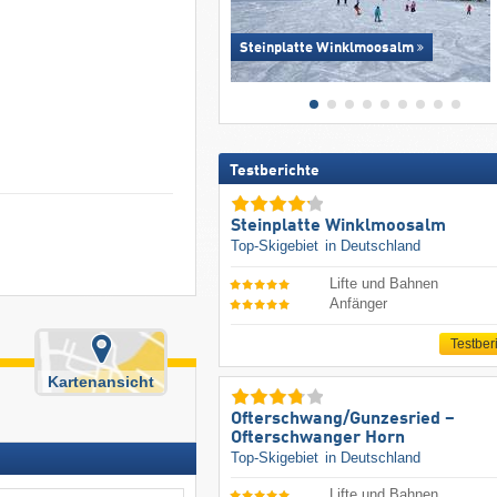
Steinplatte Winklmoosalm
Testberichte
Steinplatte Winklmoosalm
Top-Skigebiet
in Deutschland
Lifte und Bahnen
Anfänger
Testber
Kartenansicht
Ofterschwang/​Gunzesried –
Ofterschwanger Horn
Top-Skigebiet
in Deutschland
Lifte und Bahnen