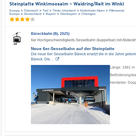
Steinplatte Winklmoosalm – Waidring/​Reit im Winkl
Europa
Österreich
Tirol
Tiroler Unterland
Kitzbüheler Alpen
Pillerseetal
Europa
Deutschland
Bayern
Oberbayern
Chiemgau
Bäreckbahn (Bj. 2025)
6er Hochgeschwindigkeits-Sesselbahn (kuppelbar) mit Abdeck
Neue 6er-Sesselbahn auf der Steinplatte
Die neue 6er-Sesselbahn Bäreck ersetzt die in die Jahre gek
Bäreck. Die…
Länge: 1881 m
Beförderungska
Hersteller: Do