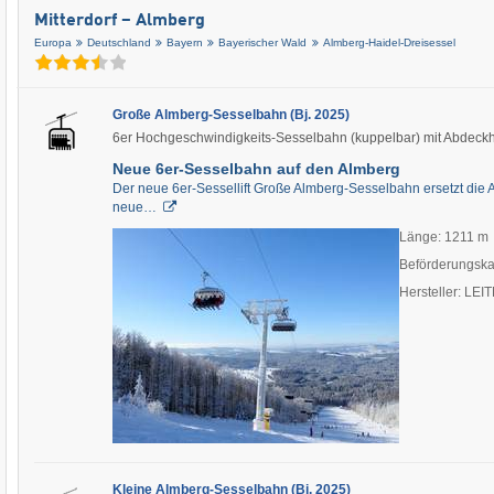
Mitterdorf – Almberg
Europa
Deutschland
Bayern
Bayerischer Wald
Almberg-Haidel-Dreisessel
Große Almberg-Sesselbahn (Bj. 2025)
6er Hochgeschwindigkeits-Sesselbahn (kuppelbar) mit Abdec
Neue 6er-Sesselbahn auf den Almberg
Der neue 6er-Sessellift Große Almberg-Sesselbahn ersetzt die
neue…
Länge: 1211 m
Beförderungska
Hersteller: LE
Kleine Almberg-Sesselbahn (Bj. 2025)