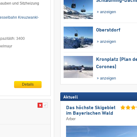
Schladming-Dachs
hauben und Sitzheizung
anzeigen
Sesselbahn Kreuzwankl-
Oberstdorf
pazität/h: 3400
anzeigen
ppelmayr
Kronplatz (Plan d
Corones)
anzeigen
Details
Aktuell
Das höchste Skigebiet
im Bayerischen Wald
Arber