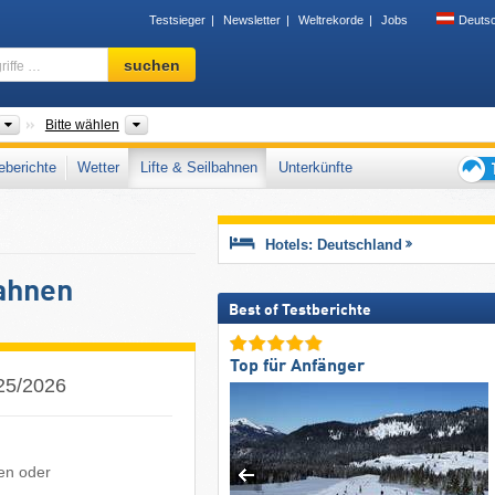
Testsieger
Newsletter
Weltrekorde
Jobs
Deuts
Skigebiet,
suchen
Region,
Begriffe
…
Länder
Bundesländer, Gebirgszüge, Landesteile
Bitte wählen
berichte
Wetter
Lifte & Seilbahnen
Unterkünfte
Tipps
für
den
Hotels: Deutschland
Skiur
bahnen
Best of Testberichte
Top für Anfänger
025/2026
ten oder