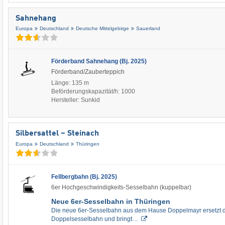
Sahnehang
Europa
Deutschland
Deutsche Mittelgebirge
Sauerland
Förderband Sahnehang (Bj. 2025)
Förderband/Zauberteppich
Länge: 135 m
Beförderungskapazität/h: 1000
Hersteller: Sunkid
Silbersattel – Steinach
Europa
Deutschland
Thüringen
Fellbergbahn (Bj. 2025)
6er Hochgeschwindigkeits-Sesselbahn (kuppelbar)
Neue 6er-Sesselbahn in Thüringen
Die neue 6er-Sesselbahn aus dem Hause Doppelmayr ersetzt di
Doppelsesselbahn und bringt…