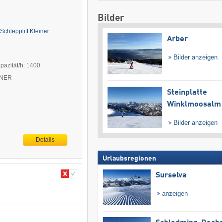
Bilder
Schlepplift Kleiner
Arber
Bilder anzeigen
pazität/h: 1400
ITNER
Steinplatte
Winklmoosalm
Bilder anzeigen
Details
Urlaubsregionen
Surselva
anzeigen