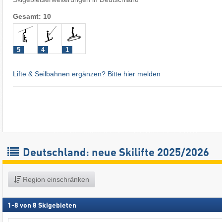
Gesamt: 10
5
4
1
Lifte & Seilbahnen ergänzen? Bitte hier melden
Deutschland: neue Skilifte 2025/2026
Region einschränken
1
-
8
von
8
Skigebieten