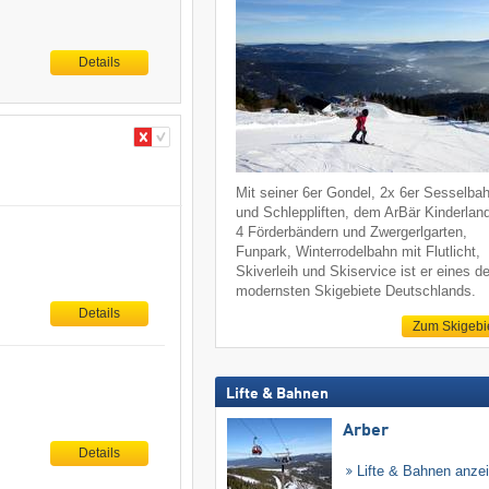
Details
Mit seiner 6er Gondel, 2x 6er Sesselba
und Schleppliften, dem ArBär Kinderlan
4 Förderbändern und Zwergerlgarten,
Funpark, Winterrodelbahn mit Flutlicht,
Skiverleih und Skiservice ist er eines de
modernsten Skigebiete Deutschlands.
Details
Zum Skigebi
Lifte & Bahnen
Arber
Details
Lifte & Bahnen anze