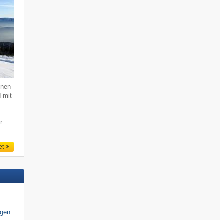
hnen
d mit
r
et
igen