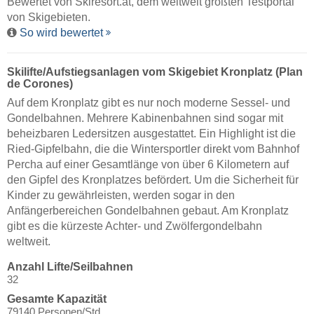
Bewertet von
Skiresort.at
, dem weltweit größten Testportal
von Skigebieten.
So wird bewertet
Skilifte/Aufstiegsanlagen vom Skigebiet Kronplatz (Plan
de Corones)
Auf dem Kronplatz gibt es nur noch moderne Sessel- und
Gondelbahnen. Mehrere Kabinenbahnen sind sogar mit
beheizbaren Ledersitzen ausgestattet. Ein Highlight ist die
Ried-Gipfelbahn, die die Wintersportler direkt vom Bahnhof
Percha auf einer Gesamtlänge von über 6 Kilometern auf
den Gipfel des Kronplatzes befördert. Um die Sicherheit für
Kinder zu gewährleisten, werden sogar in den
Anfängerbereichen Gondelbahnen gebaut. Am Kronplatz
gibt es die kürzeste Achter- und Zwölfergondelbahn
weltweit.
Anzahl Lifte/Seilbahnen
32
Gesamte Kapazität
79140 Personen/Std.