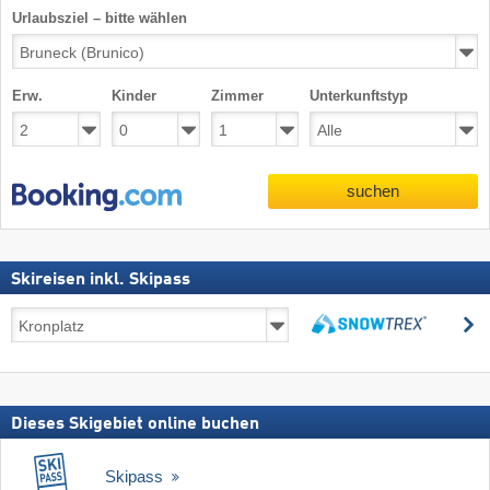
Urlaubsziel – bitte wählen
Erw.
Kinder
Zimmer
Unterkunftstyp
suchen
Skireisen inkl. Skipass
Skireisen
s
inkl.
suchen
Skipass
Dieses Skigebiet online buchen
Skipass