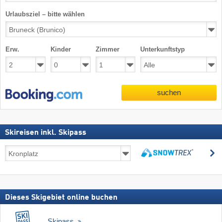
Urlaubsziel – bitte wählen
Erw.
Kinder
Zimmer
Unterkunftstyp
suchen
Skireisen inkl. Skipass
Skireisen
s
inkl.
suchen
Skipass
Dieses Skigebiet online buchen
Skipass