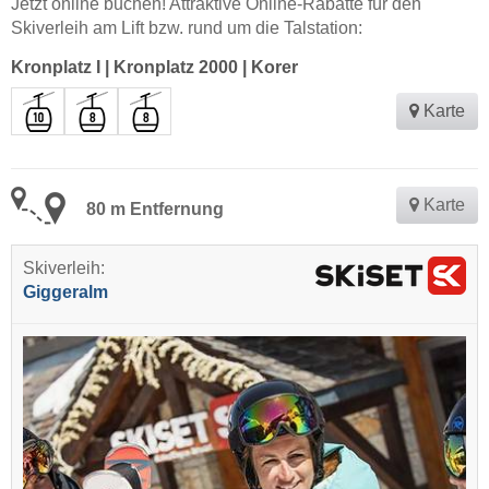
Jetzt online buchen! Attraktive Online-Rabatte für den
Skiverleih am Lift bzw. rund um die Talstation:
Kronplatz I
|
Kronplatz 2000
|
Korer
Karte
Karte
80 m Entfernung
Skiverleih:
Giggeralm