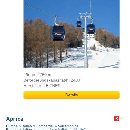
Länge: 2760 m
Beförderungskapazität/h: 2400
Hersteller: LEITNER
Details
Aprica
Europa
Italien
Lombardei
Valcamonica
Europa
Italien
Lombardei
Valtellina (Veltlin)