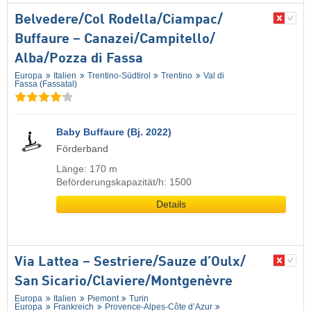
Belvedere/​Col Rodella/​Ciampac/​
Buffaure – Canazei/​Campitello/​
Alba/​Pozza di Fassa
Europa
Italien
Trentino-Südtirol
Trentino
Val di
Fassa (Fassatal)
Baby Buffaure (Bj. 2022)
Förderband
Länge: 170 m
Beförderungskapazität/h: 1500
Details
Via Lattea – Sestriere/​Sauze d’Oulx/​
San Sicario/​Claviere/​Montgenèvre
Europa
Italien
Piemont
Turin
Europa
Frankreich
Provence-Alpes-Côte d’Azur