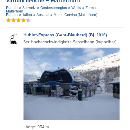
Valtournenche – Matterhorn
Europa
Schweiz
Genferseeregion
Wallis
Zermatt-
Matterhorn
Europa
Italien
Aostatal
Monte Cervino (Matterhorn)
Hublot-Express (Gant-Blauherd) (Bj. 2016)
6er Hochgeschwindigkeits-Sesselbahn (kuppelbar)
Länge: 954 m