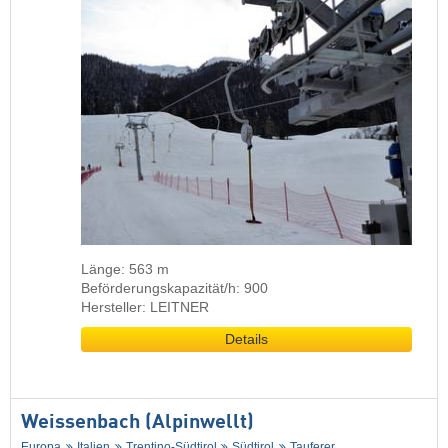
Länge: 563 m
Beförderungskapazität/h: 900
Hersteller: LEITNER
Details
Weissenbach (Alpinwellt)
Europa
Italien
Trentino-Südtirol
Südtirol
Tauferer