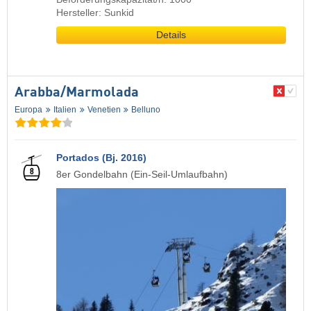
Hersteller: Sunkid
Details
Arabba/​Marmolada
Europa
Italien
Venetien
Belluno
Portados (Bj. 2016)
8er Gondelbahn (Ein-Seil-Umlaufbahn)