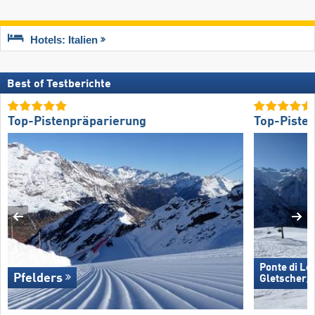
Hotels: Italien
Best of Testberichte
Top-Pistenpräparierung
Top-Piste
Ponte di Le
Pfelders
Gletscher/​