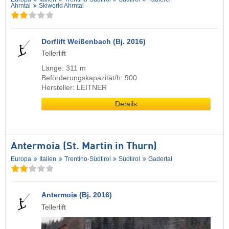
Ahrntal
Skiworld Ahrntal
Dorflift Weißenbach (Bj. 2016)
Tellerlift
Länge: 311 m
Beförderungskapazität/h: 900
Hersteller: LEITNER
Details
Antermoia (St. Martin in Thurn)
Europa
Italien
Trentino-Südtirol
Südtirol
Gadertal
Antermoia (Bj. 2016)
Tellerlift