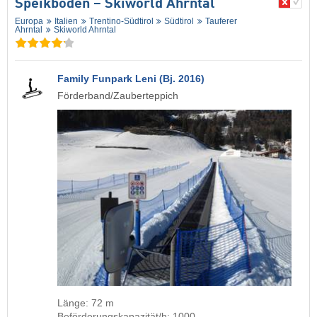
Speikboden – Skiworld Ahrntal
Europa
Italien
Trentino-Südtirol
Südtirol
Tauferer
Ahrntal
Skiworld Ahrntal
Family Funpark Leni (Bj. 2016)
Förderband/Zauberteppich
Länge: 72 m
Beförderungskapazität/h: 1000