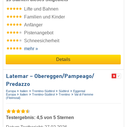
Lifte und Bahnen
Familien und Kinder
Anfänger
Pistenangebot
Schneesicherheit
mehr »
Details
Latemar – Obereggen/​Pampeago/​
Predazzo
Europa
Italien
Trentino-Südtirol
Südtirol
Eggental
Europa
Italien
Trentino-Südtirol
Trentino
Val di Fiemme
(Fleimstal)
Testergebnis: 4,5 von 5 Sternen