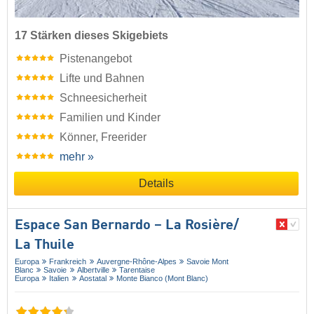
17 Stärken dieses Skigebiets
Pistenangebot
Lifte und Bahnen
Schneesicherheit
Familien und Kinder
Könner, Freerider
mehr »
Details
Espace San Bernardo – La Rosière/​
La Thuile
Europa
Frankreich
Auvergne-Rhône-Alpes
Savoie Mont
Blanc
Savoie
Albertville
Tarentaise
Europa
Italien
Aostatal
Monte Bianco (Mont Blanc)