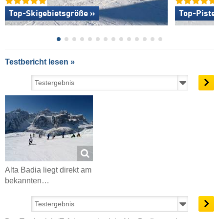
Top-Skigebietsgröße »
Top-Piste
Testbericht lesen »
Alta Badia liegt direkt am
bekannten…