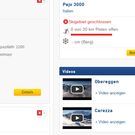
Pejo 3000
Italien
Skigebiet geschlossen
0 von 20 km Pisten offen
- cm (Berg)
pazität/h: 2200
Ber
ppelmayr
Videos
Obereggen
Details
Video anzeigen
Carezza
Video anzeigen