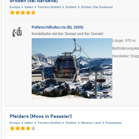
Gröden (Val Gardena)
Europa
Italien
Trentino-Südtirol
Südtirol
Gröden (Val Gardena)
Puflatsch/Bullaccia (Bj. 2009)
Kombibahn mit 6er Sessel und 8er Gondel
Länge: 970 m
Beförderungska
Hersteller: Do
Pfelders (Moos in Passeier)
Europa
Italien
Trentino-Südtirol
Südtirol
Meraner Land
Passeiertal