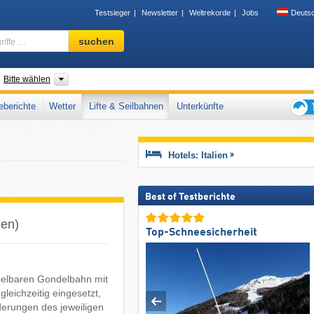
Testsieger
Newsletter
Weltrekorde
Jobs
Deuts
Skigebiet,
suchen
Region,
Begriffe
…
nder
Regionen, Landesteile, Gebirgszüge, Sonstiges
Bitte wählen
berichte
Wetter
Lifte & Seilbahnen
Unterkünfte
Tipps
für
den
Hotels: Italien
Skiur
Best of Testberichte
ien)
Top-Schneesicherheit
ppelbaren Gondelbahn mit
eichzeitig eingesetzt,
derungen des jeweiligen