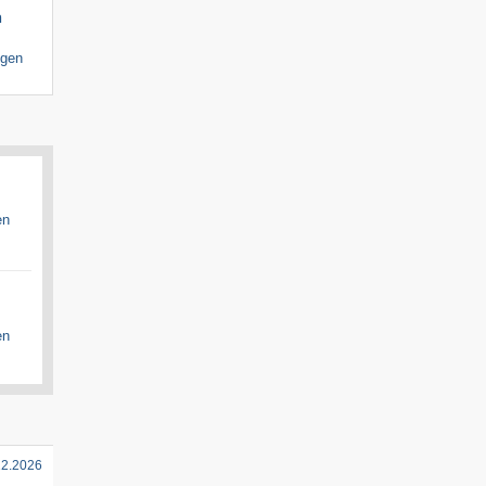
n
igen
en
en
12.2026