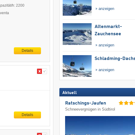
pazität/h: 2200
anzeigen
aventa
Altenmarkt-
Zauchensee
anzeigen
Details
Schladming-Dachs
anzeigen
Aktuell
Ratschings-Jaufen
Schneevergnügen in Südtirol
Details