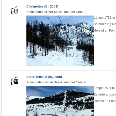
Chalmettes (Bj. 2008)
Kombibahn mit 6er Sessel und 8er Gondel
Länge: 1781 m
Beförderungska
Hersteller: Pom
Serre Thibaud (Bj. 2008)
Kombibahn mit 6er Sessel und 8er Gondel
Länge: 2511 m
Beförderungska
Hersteller: Pom