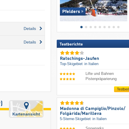
Pfelders
Details
Details
Testberichte
Ratschings-Jaufen
Top-Skigebiet
in Italien
Lifte und Bahnen
Pistenpräparierung
Testber
)
Madonna di Campiglio/​Pinzolo/​
Folgàrida/​Marilleva
Kartenansicht
5-Sterne-Skigebiet
in Italien
Snowparks