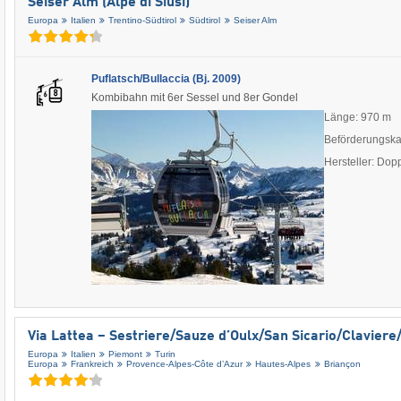
Seiser Alm (Alpe di Siusi)
Europa
Italien
Trentino-Südtirol
Südtirol
Seiser Alm
Puflatsch/Bullaccia (Bj. 2009)
Kombibahn mit 6er Sessel und 8er Gondel
Länge: 970 m
Beförderungska
Hersteller: Do
Via Lattea – Sestriere/​Sauze d’Oulx/​San Sicario/​Clavier
Europa
Italien
Piemont
Turin
Europa
Frankreich
Provence-Alpes-Côte d’Azur
Hautes-Alpes
Briançon