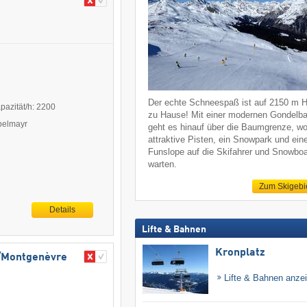
Der echte Schneespaß ist auf 2150 m 
pazität/h: 2200
zu Hause! Mit einer modernen Gondelb
ppelmayr
geht es hinauf über die Baumgrenze, w
attraktive Pisten, ein Snowpark und ein
Funslope auf die Skifahrer und Snowboa
warten.
Zum Skigebi
Details
Lifte & Bahnen
Kronplatz
e/​Montgenèvre
Lifte & Bahnen anze