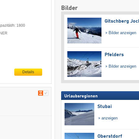
Bilder
Gitschberg Joc
pazität/h: 1800
Bilder anzeigen
ITNER
Pfelders
Bilder anzeigen
Details
Urlaubsregionen
Stubai
anzeigen
Oberstdorf