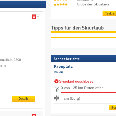
Größe des Skigebiets
Testber
Tipps für den Skiurlaub
Schneeberichte
pazität/h: 2300
ITNER
Kronplatz
Italien
Skigebiet geschlossen
0 von 125 km Pisten offen
- cm (Berg)
Details
Ber