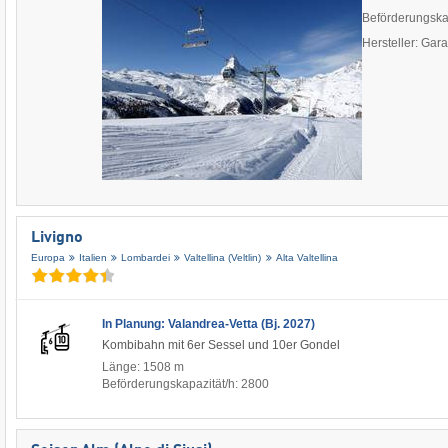
Beförderungska
Hersteller: Gar
Livigno
Europa
Italien
Lombardei
Valtellina (Veltlin)
Alta Valtellina
In Planung: Valandrea-Vetta (Bj. 2027)
Kombibahn mit 6er Sessel und 10er Gondel
Länge: 1508 m
Beförderungskapazität/h: 2800