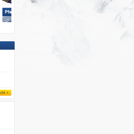
Pfelders
Kronplatz
icht