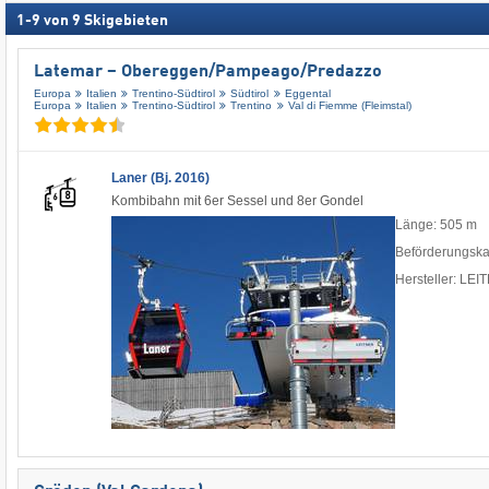
1
-
9
von
9
Skigebieten
Latemar – Obereggen/​Pampeago/​Predazzo
Europa
Italien
Trentino-Südtirol
Südtirol
Eggental
Europa
Italien
Trentino-Südtirol
Trentino
Val di Fiemme (Fleimstal)
Laner (Bj. 2016)
Kombibahn mit 6er Sessel und 8er Gondel
Länge: 505 m
Beförderungska
Hersteller: LE