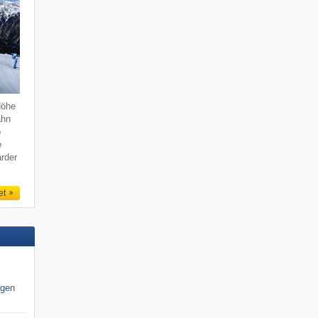
Höhe
ahn
o
e
rder
et
igen