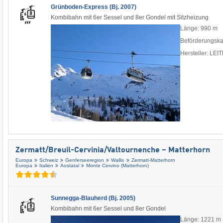
Grünboden-Express (Bj. 2007)
Kombibahn mit 6er Sessel und 8er Gondel mit Sitzheizung
Länge: 990 m
Beförderungska
Hersteller: LE
Zermatt/​Breuil-Cervinia/​Valtournenche – Matterhorn
Europa
Schweiz
Genferseeregion
Wallis
Zermatt-Matterhorn
Europa
Italien
Aostatal
Monte Cervino (Matterhorn)
Sunnegga-Blauherd (Bj. 2005)
Kombibahn mit 6er Sessel und 8er Gondel
Länge: 1221 m