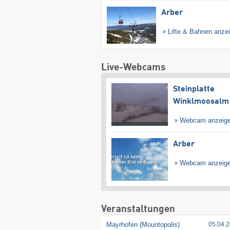
Arber
Lifte & Bahnen anze
Live-Webcams
Steinplatte
Winklmoosalm
Webcam anzeig
Arber
Webcam anzeig
Veranstaltungen
Mayrhofen (Mountopolis)
05.04.2