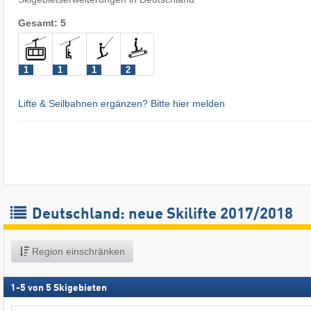
Gesamt: 5
1
1
1
2
Lifte & Seilbahnen ergänzen? Bitte hier melden
Deutschland: neue Skilifte 2017/2018
Region einschränken
1
-
5
von
5
Skigebieten