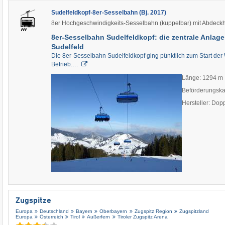
Sudelfeldkopf-8er-Sesselbahn (Bj. 2017)
8er Hochgeschwindigkeits-Sesselbahn (kuppelbar) mit Abdeck
8er-Sesselbahn Sudelfeldkopf: die zentrale Anlage
Sudelfeld
Die 8er-Sesselbahn Sudelfeldkopf ging pünktlich zum Start der
Betrieb.…
Länge: 1294 m
Beförderungska
Hersteller: Do
Zugspitze
Europa
Deutschland
Bayern
Oberbayern
Zugspitz Region
Zugspitzland
Europa
Österreich
Tirol
Außerfern
Tiroler Zugspitz Arena