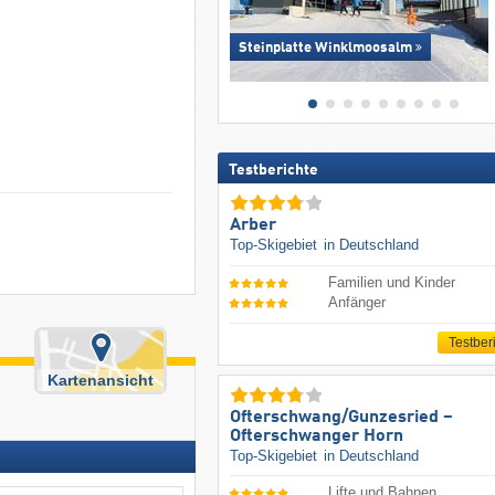
Steinplatte Winklmoosalm
Testberichte
Arber
Top-Skigebiet
in Deutschland
Familien und Kinder
Anfänger
Testber
Kartenansicht
Ofterschwang/​Gunzesried –
Ofterschwanger Horn
Top-Skigebiet
in Deutschland
Lifte und Bahnen