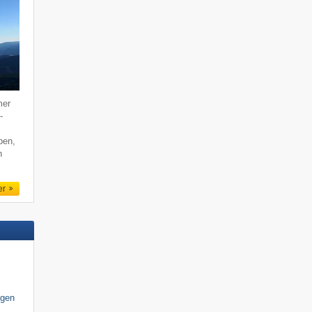
mer
-
ben,
n
er
igen