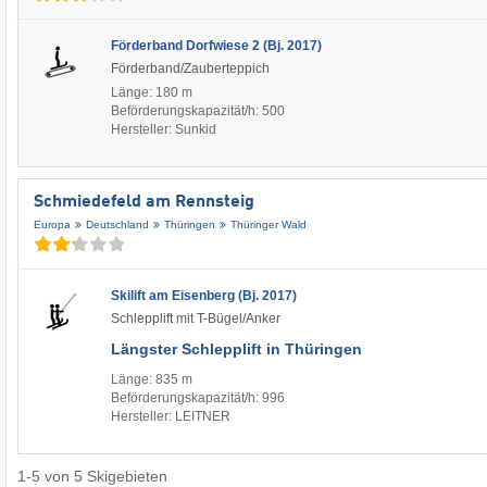
Förderband Dorfwiese 2 (Bj. 2017)
Förderband/Zauberteppich
Länge: 180 m
Beförderungskapazität/h: 500
Hersteller: Sunkid
Schmiedefeld am Rennsteig
Europa
Deutschland
Thüringen
Thüringer Wald
Skilift am Eisenberg (Bj. 2017)
Schlepplift mit T-Bügel/Anker
Längster Schlepplift in Thüringen
Länge: 835 m
Beförderungskapazität/h: 996
Hersteller: LEITNER
1
-
5
von
5
Skigebieten