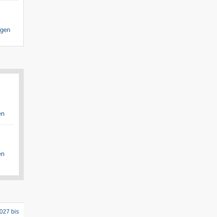
igen
en
en
027 bis