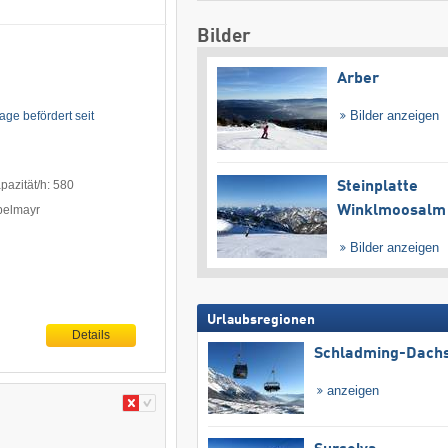
Bilder
Arber
Bilder anzeigen
ge befördert seit
azität/h: 580
Steinplatte
ppelmayr
Winklmoosalm
Bilder anzeigen
Urlaubsregionen
Details
Schladming-Dachs
anzeigen