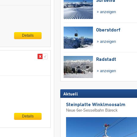
Surselva
anzeigen
Oberstdorf
Details
anzeigen
Radstadt
anzeigen
Aktuell
Steinplatte Winklmoosalm
Neue 6er-Sesselbahn Bäreck
Details