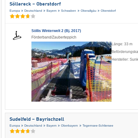
Söllereck – Oberstdorf
Europa
Deutschland
Bayern
Schwaben
Oberallgäu
Oberstdorf
Söllis Winterwelt 2 (Bj. 2017)
Förderband/Zauberteppich
Länge: 33 m
Beförderungska
Hersteller: Sun
Sudelfeld – Bayrischzell
Europa
Deutschland
Bayern
Oberbayern
Tegernsee-Schliersee