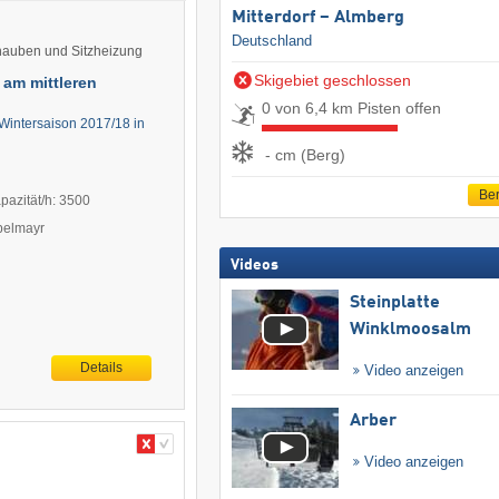
Mitterdorf – Almberg
Deutschland
hauben und Sitzheizung
Skigebiet geschlossen
 am mittleren
0 von 6,4 km Pisten offen
 Wintersaison 2017/18 in
- cm (Berg)
Ber
pazität/h: 3500
ppelmayr
Videos
Steinplatte
Winklmoosalm
Details
Video anzeigen
Arber
Video anzeigen