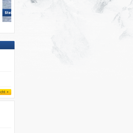
Steinplatte Winklmoosalm
Hörnerbahn – Bolsterlang
icht