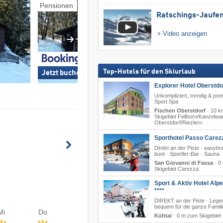
Pensionen
Unterkünfte Ski-in/
Ratschings-Jaufe
Video anzeigen
Top-Hotels für den Skiurlaub
Jetzt buchen »
Jetzt buchen »
Explorer Hotel Oberstdo
Unkompliziert, trendig & prei
Sport Spa
Fischen Oberstdorf
·
10 k
Skigebiet Fellhorn/​Kanzelwa
Oberstdorf/​Riezlern
Sporthotel Passo Carez
Direkt an der Piste · easyb
bunt · Sportler-Bar · Sauna
San Giovanni di Fassa
·
0
Skigebiet Carezza
Sport & Aktiv Hotel Alp
****
DIREKT an der Piste · Lege
bequem für die ganze Famili
Mi
Do
Kühtai
·
0 m zum Skigebiet 