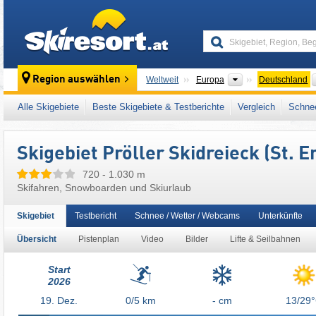
skiresort
Kontinente
Region auswählen
Weltweit
Europa
Deutschland
Dieses Skigebiet liegt auch in:
Straubing-B
Alle Skigebiete
Beste Skigebiete & Testberichte
Vergleich
Schnee
Westeuropa
,
Mitteleuropa
,
Europäische Uni
Skigebiet Pröller Skidreieck (St. 
720 - 1.030 m
Skifahren, Snowboarden und Skiurlaub
Skigebiet
Testbericht
Schnee / Wetter / Webcams
Unterkünfte
Übersicht
Pistenplan
Video
Bilder
Lifte & Seilbahnen
Start
2026
19.
Dez.
0/5
km
- cm
13/29