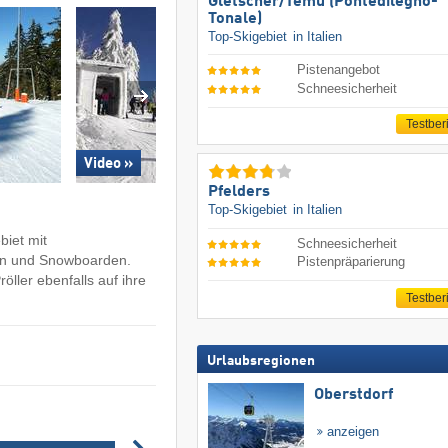
Gletscher/​Temù (Pontedilegno-
Tonale)
Top-Skigebiet
in Italien
Pistenangebot
Schneesicherheit
Testber
Video »
Pfelders
Top-Skigebiet
in Italien
biet mit
Schneesicherheit
ren und Snowboarden.
Pistenpräparierung
ller ebenfalls auf ihre
Testber
Urlaubsregionen
Oberstdorf
anzeigen