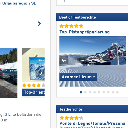
er
Urlaubsregion St.
Best of Testberichte
Top-Pistenpräparierung
Axamer Lizum
Top-Orientierung »
Top-Freundlichke
Testberichte
ng.
3 Lifte
befördern die
30 m.
Ponte di Legno/​Tonale/​Presena