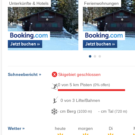
Unterkünfte & Hotels
Ferienwohnungen
Jetzt buchen »
Jetzt buchen »
Schneebericht »
Skigebiet geschlossen
0 von 5 km Pisten
(0% offen)
0 von 3 Lifte/Bahnen
- cm Berg
- cm Tal
(1030 m)
(720 m)
Wetter »
heute
morgen
Di