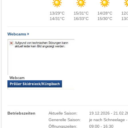
13/29°C
15/31°C
14/28°C
12/
14/31°C
16/33°C
15/30°C
13/
Webcams
Webcam
Pröller Skidreieck/Klinglbach
Betriebszeiten
Aktuelle Saison:
19.12.2026 - 21.02.
Generelle Saison:
je nach Schneelage -
Öffnungszeiten:
09:00 - 16:30