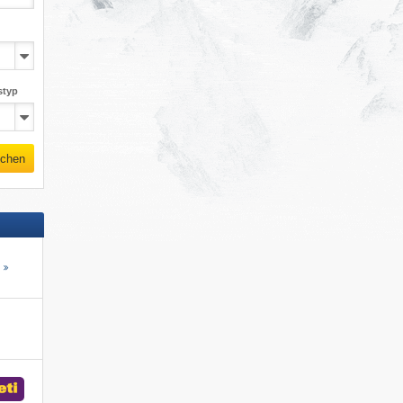
styp
chen
s