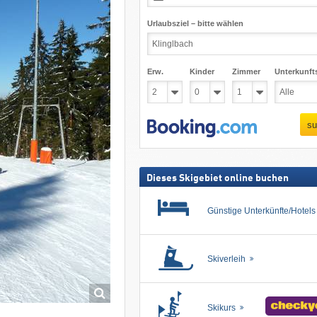
Urlaubsziel – bitte wählen
Erw.
Kinder
Zimmer
Unterkunft
su
Dieses Skigebiet online buchen
Günstige Unterkünfte/Hotel
Skiverleih
Skikurs