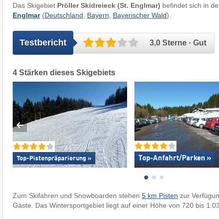
Das Skigebiet
Pröller Skidreieck (St. Englmar)
befindet sich in d
Englmar
(
Deutschland
,
Bayern
,
Bayerischer Wald
).
Testbericht
3,0 Sterne · Gut
4 Stärken dieses Skigebiets
Top-Anfahrt/Parken »
Top-Pistenpräparierung »
Zum Skifahren und Snowboarden stehen
5 km Pisten
zur Verfügu
Gäste. Das Wintersportgebiet liegt auf einer Höhe von 720 bis 1.0