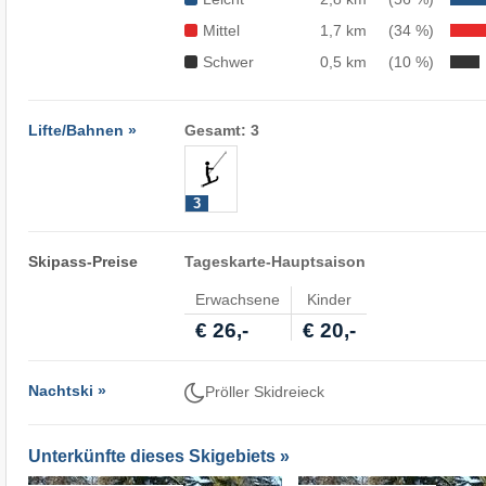
Mittel
1,7 km
(34 %)
Schwer
0,5 km
(10 %)
Lifte/Bahnen »
Gesamt: 3
3
Skipass-Preise
Tageskarte-Hauptsaison
Erwachsene
Kinder
€ 26,-
€ 20,-
Nachtski »
Pröller Skidreieck
Unterkünfte dieses Skigebiets »