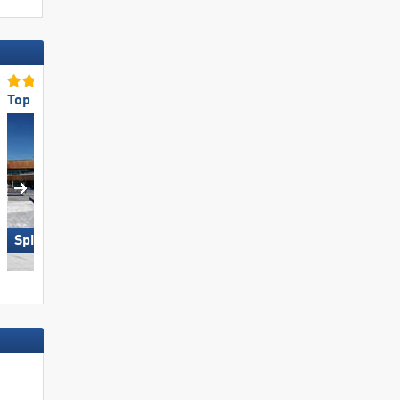
Top für Familien
Top-Bergrestaurants/Hüt
Spieljoch – Fügen
Kronplatz
it »