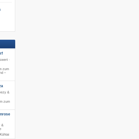
Ski-out
n
rf
swert ·
m zum
nd –
za
reezy &
 m zum
enrose
r &
e
Kühtai