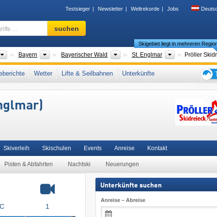
Testsieger
Newsletter
Weltrekorde
Jobs
Deuts
Skigebiet,
suchen
Region,
Skigebiet liegt in mehreren Regio
Begriffe
…
Länder
Bundesländer
Gebirgszüge
Tourismusregi
Bayern
Bayerischer Wald
St. Englmar
Pröller Skid
ogen
,
Niederbayern
,
Ostbayern
,
Südbayern
,
Deutsche Mittelgebirge
,
Süddeutschl
berichte
Wetter
Lifte & Seilbahnen
Unterkünfte
on
Tipps
für
Englmar)
den
Skiur
Skiverleih
Skischulen
Events
Anreise
Kontakt
Pisten & Abfahrten
Nachtski
Neuerungen
Unterkünfte suchen
Anreise – Abreise
°C
1