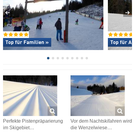
Top für Familien »
Top für An
Perfekte Pistenpräparierung
Vor dem Nachtskifahren wird
im Skigebiet…
die Wenzelwiese…