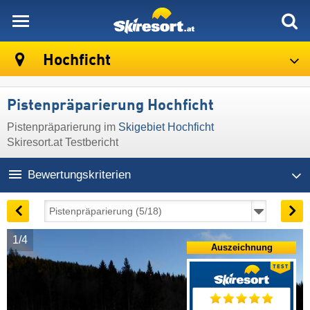
skiresort
Hochficht
Pistenpräparierung Hochficht
Pistenpräparierung im
Skigebiet Hochficht
Skiresort.at Testbericht
Bewertungskriterien
1/4
Auszeichnung