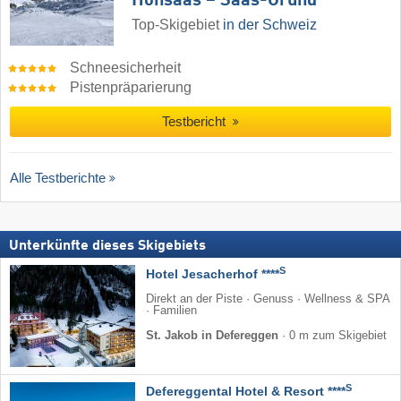
Hohsaas – Saas-Grund
Top-Skigebiet
in der Schweiz
Schneesicherheit
Pistenpräparierung
Testbericht
Alle Testberichte
Unterkünfte dieses Skigebiets
S
Hotel Jesacherhof ****
Direkt an der Piste · Genuss · Wellness & SPA
· Familien
St. Jakob in Defereggen
·
0 m zum Skigebiet
S
Defereggental Hotel & Resort ****