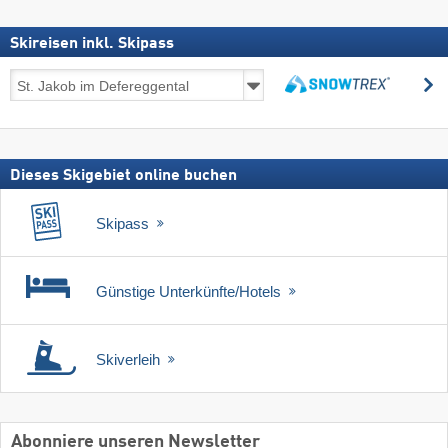
Skireisen inkl. Skipass
Skireisen
s
inkl.
suchen
Skipass
Dieses Skigebiet online buchen
Skipass
Günstige Unterkünfte/Hotels
Skiverleih
Abonniere unseren Newsletter