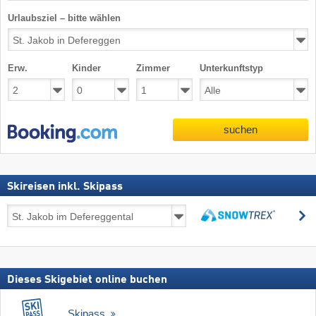
Urlaubsziel – bitte wählen
Erw.
Kinder
Zimmer
Unterkunftstyp
suchen
Skireisen inkl. Skipass
Skireisen
s
inkl.
suchen
Skipass
Dieses Skigebiet online buchen
Skipass