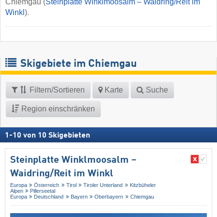
Chiemgau (
Steinplatte Winklmoosalm – Waidring/​Reit im
Winkl
).
Skigebiete im Chiemgau
Filtern/Sortieren
Karte
Suche
Region einschränken
1
-
10
von
10
Skigebieten
Steinplatte Winklmoosalm –
Waidring/​Reit im Winkl
Europa
Österreich
Tirol
Tiroler Unterland
Kitzbüheler
Alpen
Pillerseetal
Europa
Deutschland
Bayern
Oberbayern
Chiemgau