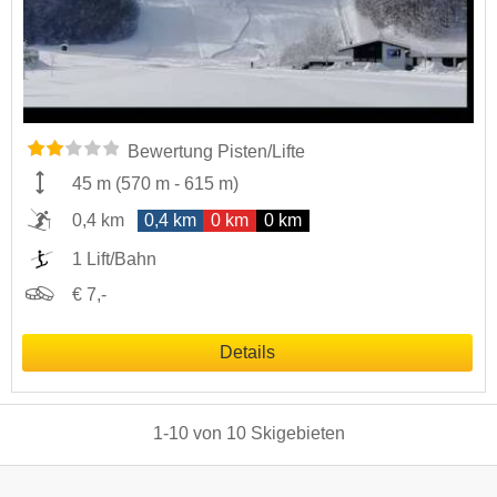
Bewertung Pisten/Lifte
45 m
(
570 m
-
615 m
)
0,4 km
0,4 km
0 km
0 km
1 Lift/Bahn
€ 7,-
Details
1
-
10
von
10
Skigebieten