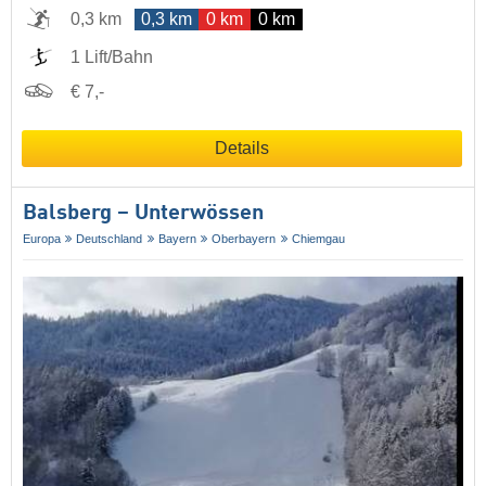
0,3 km
0,3 km
0 km
0 km
1 Lift/Bahn
€ 7,-
Details
Balsberg – Unterwössen
Europa
Deutschland
Bayern
Oberbayern
Chiemgau