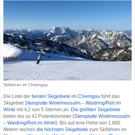
Skifahren im Chiemgau
Die Liste der
besten Skigebiete im Chiemgau
führt das
Skigebiet
Steinplatte Winklmoosalm – Waidring/​Reit im
Winkl
mit 4,2 von 5 Sternen an.
Die größten Skigebiete
bieten bis zu 42 Pistenkilometer (
Steinplatte Winklmoosalm
– Waidring/​Reit im Winkl
). Bis auf eine Höhe von 1.860
Metern reichen
die höchsten Skigebiete
zum Skifahren im