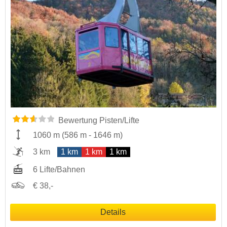
Bewertung Pisten/Lifte
1060 m
(
586 m
-
1646 m
)
3 km
1 km
1 km
1 km
6 Lifte/Bahnen
€ 38,-
Details