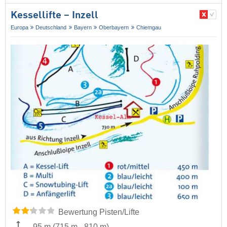
Kessellifte – Inzell
Europa
Deutschland
Bayern
Oberbayern
Chiemgau
Bewertung Pisten/Lifte
95 m
(
715 m
-
810 m
)