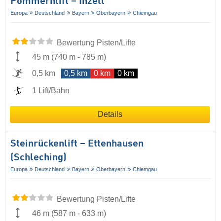
Pommernlift – Inzell
Europa
Deutschland
Bayern
Oberbayern
Chiemgau
Bewertung Pisten/Lifte
45 m
(
740 m
-
785 m
)
0,5 km
0,5 km
0 km
0 km
1 Lift/Bahn
Details
Steinrückenlift – Ettenhausen
(Schleching)
Europa
Deutschland
Bayern
Oberbayern
Chiemgau
Bewertung Pisten/Lifte
46 m
(
587 m
-
633 m
)