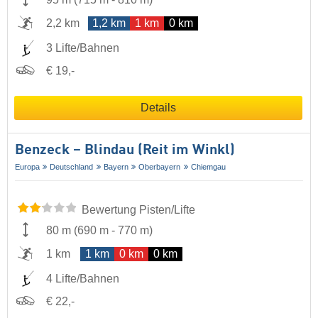
2,2 km
1,2 km
1 km
0 km
3 Lifte/Bahnen
€ 19,-
Details
Benzeck – Blindau (Reit im Winkl)
Europa
Deutschland
Bayern
Oberbayern
Chiemgau
Bewertung Pisten/Lifte
80 m
(
690 m
-
770 m
)
1 km
1 km
0 km
0 km
4 Lifte/Bahnen
€ 22,-