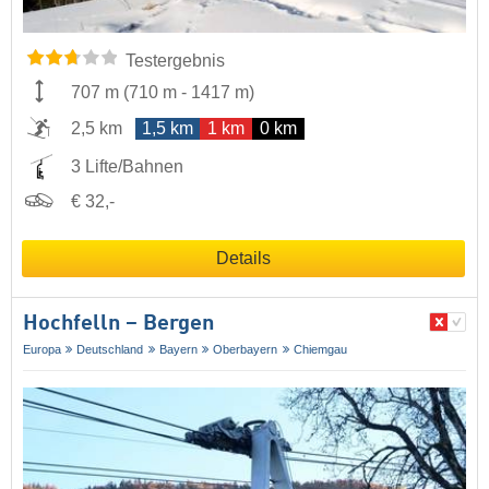
Testergebnis
707 m
(
710 m
-
1417 m
)
2,5 km
1,5 km
1 km
0 km
3 Lifte/Bahnen
€ 32,-
Details
Hochfelln – Bergen
Europa
Deutschland
Bayern
Oberbayern
Chiemgau