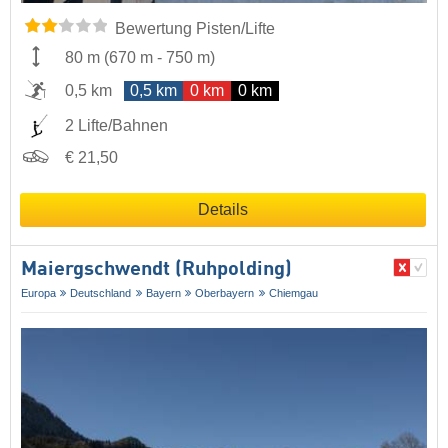
Bewertung Pisten/Lifte
80 m
(
670 m
-
750 m
)
0,5 km
0,5 km
0 km
0 km
2 Lifte/Bahnen
€ 21,50
Details
Maiergschwendt (Ruhpolding)
Europa
Deutschland
Bayern
Oberbayern
Chiemgau