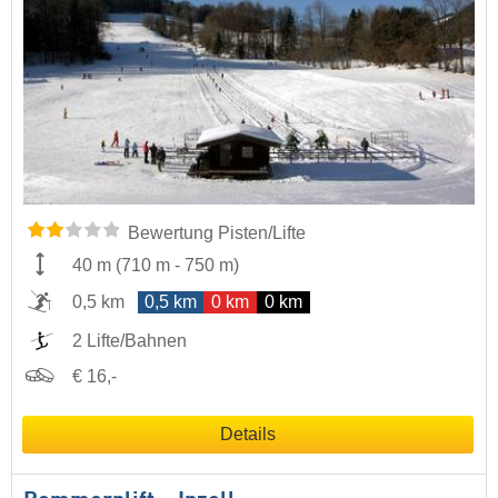
Bewertung Pisten/Lifte
40 m
(
710 m
-
750 m
)
0,5 km
0,5 km
0 km
0 km
2 Lifte/Bahnen
€ 16,-
Details