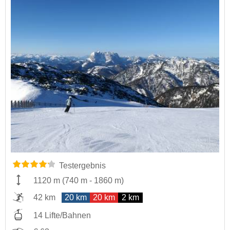
Testergebnis
1120 m
(
740 m
-
1860 m
)
42 km
20 km
20 km
2 km
14 Lifte/Bahnen