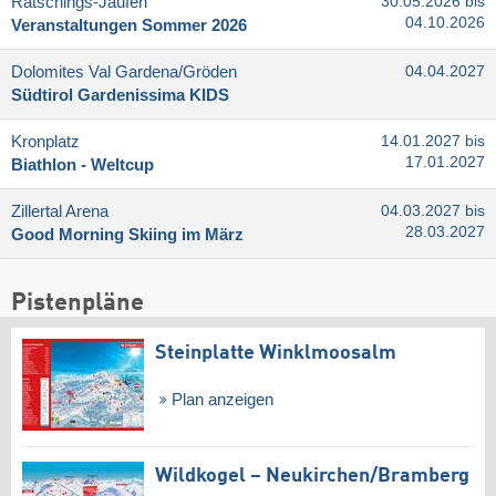
Ratschings-Jaufen
30.05.2026 bis
04.10.2026
Veranstaltungen Sommer 2026
Dolomites Val Gardena/​Gröden
04.04.2027
Südtirol Gardenissima KIDS
Kronplatz
14.01.2027 bis
17.01.2027
Biathlon - Weltcup
Zillertal Arena
04.03.2027 bis
28.03.2027
Good Morning Skiing im März
Pistenpläne
Steinplatte Winklmoosalm
Plan anzeigen
Wildkogel – Neukirchen/​Bramberg