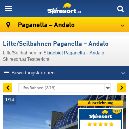
skiresort
Paganella – Andalo
Lifte/Seilbahnen Paganella – Andalo
Lifte/Seilbahnen im
Skigebiet Paganella – Andalo
Skiresort.at Testbericht
Bewertungskriterien
1/14
Auszeichnung