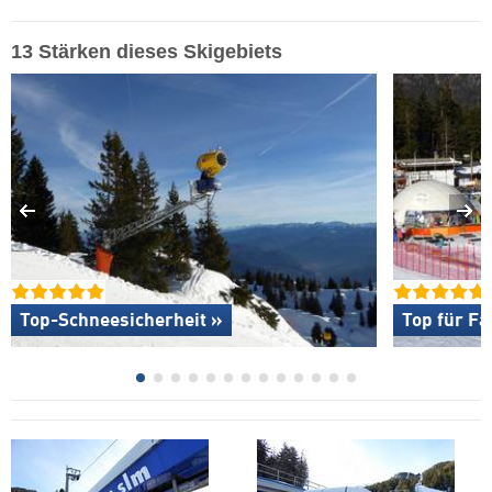
13 Stärken dieses Skigebiets
Top-Schneesicherheit »
Top für Fa