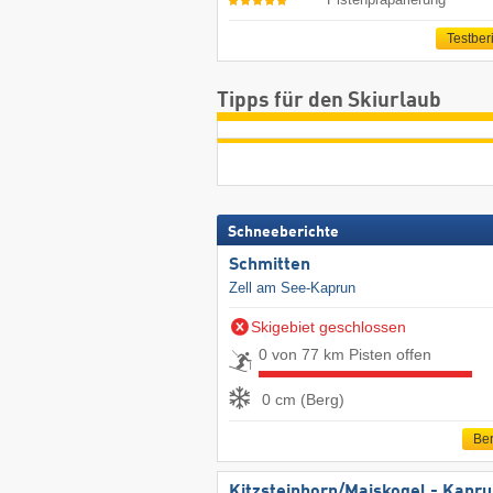
Testber
Tipps für den Skiurlaub
Schneeberichte
Schmitten
Zell am See-Kaprun
Skigebiet geschlossen
0 von 77 km Pisten offen
0 cm (Berg)
Ber
Kitzsteinhorn/​Maiskogel - Kapr