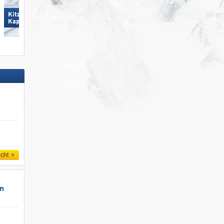
Kitzsteinhorn/​Maiskogel -
Schmitten
Kaprun
icht
un