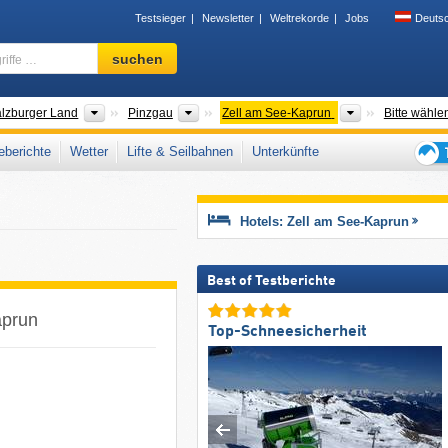
Testsieger
Newsletter
Weltrekorde
Jobs
Deuts
Skigebiet,
suchen
Region,
Begriffe
…
r
Bundesländer
Gaue
Tourismusregi
lzburger Land
Pinzgau
Zell am See-Kaprun
Bitte wähle
berichte
Wetter
Lifte & Seilbahnen
Unterkünfte
Tipps
für
den
Hotels: Zell am See-Kaprun
Skiur
Best of Testberichte
aprun
Top-Schneesicherheit