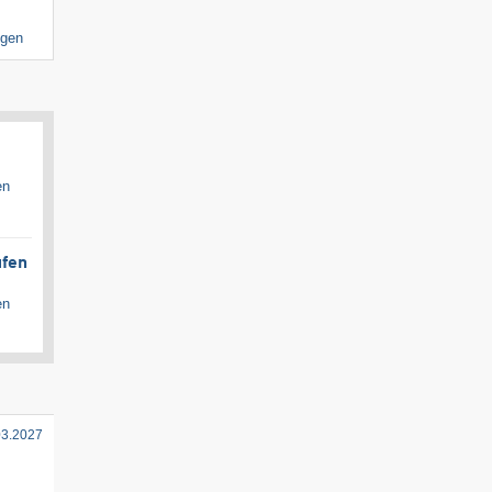
igen
en
ufen
en
03.2027