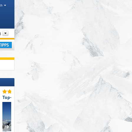
ch
onen
Tal, Gebirgszüge
n
laub
Top-Pistenpräparierung
Top-Lifte/Bahnen