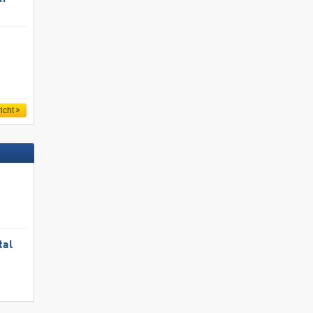
icht
tal