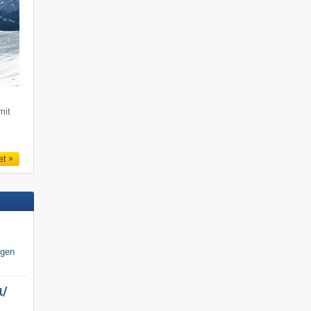
e
mit
et
igen
/​