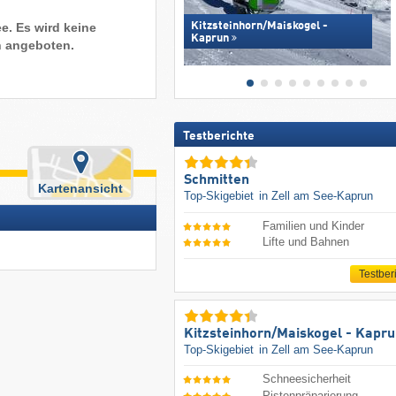
e. Es wird keine
Kitzsteinhorn/​Maiskogel -
Kaprun
n angeboten.
Testberichte
Schmitten
Kartenansicht
Top-Skigebiet
in Zell am See-Kaprun
Familien und Kinder
Lifte und Bahnen
Testber
Kitzsteinhorn/​Maiskogel - Kapr
Top-Skigebiet
in Zell am See-Kaprun
Schneesicherheit
Pistenpräparierung