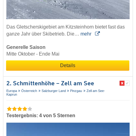
Das Gletscherskigebiet am Kitzsteinhorn bietet fast das
ganze Jahr über Skibetrieb. Die…
mehr
Generelle Saison
Mitte Oktober - Ende Mai
Details
2. Schmittenhöhe – Zell am See
Europa
Österreich
Salzburger Land
Pinzgau
Zell am See-
Kaprun
Testergebnis: 4 von 5 Sternen