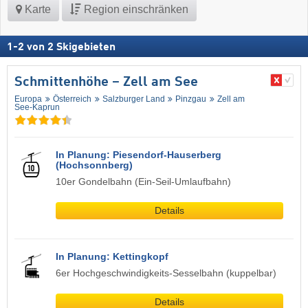
Karte
Region einschränken
1
-
2
von
2
Skigebieten
Schmittenhöhe – Zell am See
Europa
Österreich
Salzburger Land
Pinzgau
Zell am
See-Kaprun
In Planung: Piesendorf-Hauserberg
(Hochsonnberg)
10er Gondelbahn (Ein-Seil-Umlaufbahn)
Details
In Planung: Kettingkopf
6er Hochgeschwindigkeits-Sesselbahn (kuppelbar)
Details