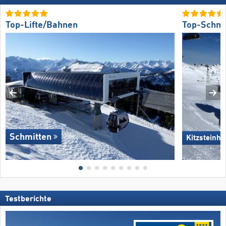
Top-Lifte/Bahnen
Top-Schne
Schmitten
Kitzsteinho
Testberichte