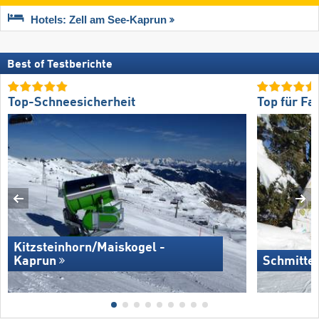
Hotels: Zell am See-Kaprun
Best of Testberichte
Top-Schneesicherheit
Top für Fa
Kitzsteinhorn/​Maiskogel -
Kaprun
Schmitte