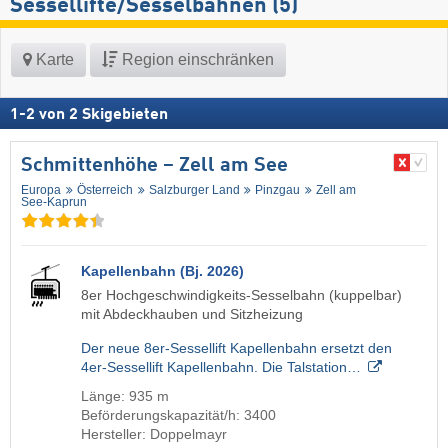
Sessellifte/Sesselbahnen (5)
Karte
Region einschränken
1
-
2
von
2
Skigebieten
Schmittenhöhe – Zell am See
Europa
Österreich
Salzburger Land
Pinzgau
Zell am
See-Kaprun
Kapellenbahn (Bj. 2026)
8er Hochgeschwindigkeits-Sesselbahn (kuppelbar)
mit Abdeckhauben und Sitzheizung
Der neue 8er-Sessellift Kapellenbahn ersetzt den
4er-Sessellift Kapellenbahn. Die Talstation…
Länge: 935 m
Beförderungskapazität/h: 3400
Hersteller: Doppelmayr