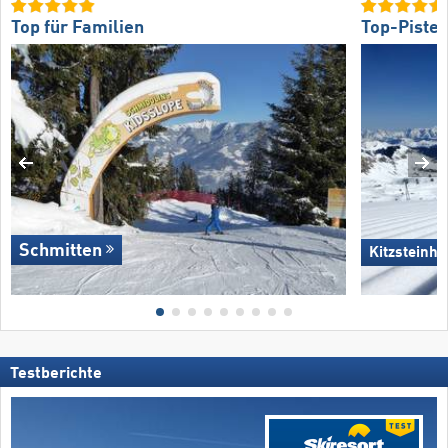
Top für Familien
Top-Piste
Schmitten
Kitzsteinho
Testberichte