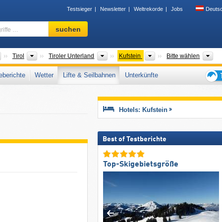
Testsieger
Newsletter
Weltrekorde
Jobs
Deuts
Skigebiet,
suchen
Region,
Begriffe
…
Länder
Bundesländer
Großregionen
Bezirke
To
Tirol
Tiroler Unterland
Kufstein
Bitte wählen
berichte
Wetter
Lifte & Seilbahnen
Unterkünfte
Tipps
für
den
Hotels: Kufstein
Skiur
Best of Testberichte
Top-Skigebietsgröße