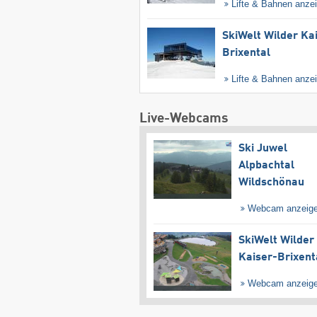
Lifte & Bahnen anze
SkiWelt Wilder Ka
Brixental
Lifte & Bahnen anze
Live-Webcams
Ski Juwel
Alpbachtal
Wildschönau
Webcam anzeig
SkiWelt Wilder
Kaiser-Brixent
Webcam anzeig