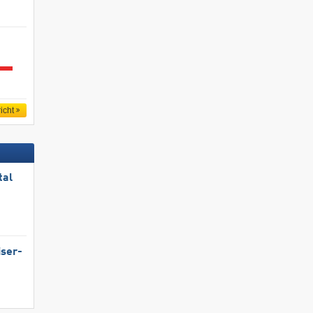
icht
tal
iser-