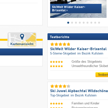
SkiWelt Wilder Kaiser-
Brixental
Testberichte
Kartenansicht
SkiWelt Wilder Kaiser-Brixental
5-Sterne-Skigebiet
im Bezirk Kufstein
Größe des Skigebiets
Umweltfreundlicher Skibet
Testber
Ski Juwel Alpbachtal Wildschön
Top-Skigebiet
im Bezirk Kufstein
Familien und Kinder
Pistenpräparierung