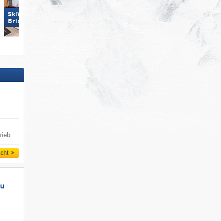
SkiWelt Wilder Kaiser-
Ski Juwel Alpbachtal
Brixental
Wildschönau
rieb
icht
au