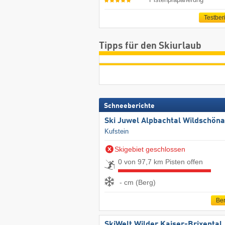
Testber
Tipps für den Skiurlaub
Schneeberichte
Ski Juwel Alpbachtal Wildschön
Kufstein
Skigebiet geschlossen
0 von 97,7 km Pisten offen
- cm (Berg)
Ber
SkiWelt Wilder Kaiser-Brixental