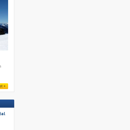
m
et
tal