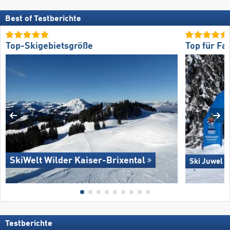
Best of Testberichte
Top-Skigebietsgröße
Top für Fa
SkiWelt Wilder Kaiser-Brixental
Ski Juwel 
Testberichte