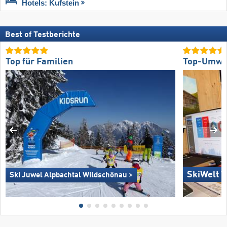
Hotels: Kufstein
Best of Testberichte
Top für Familien
Top-Umwel
SkiWelt W
Ski Juwel Alpbachtal Wildschönau