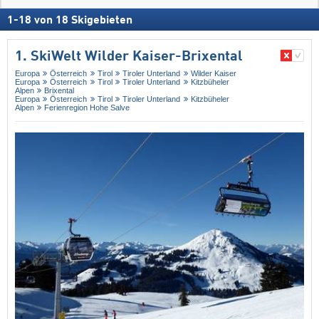
1
-
18
von
18
Skigebieten
1. SkiWelt Wilder Kaiser-Brixental
Europa
Österreich
Tirol
Tiroler Unterland
Wilder Kaiser
Europa
Österreich
Tirol
Tiroler Unterland
Kitzbüheler
Alpen
Brixental
Europa
Österreich
Tirol
Tiroler Unterland
Kitzbüheler
Alpen
Ferienregion Hohe Salve