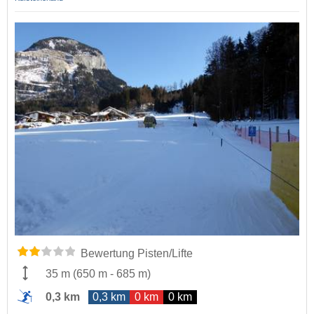
Bewertung Pisten/Lifte
35 m
(
650 m
-
685 m
)
0,3 km
0,3 km
0 km
0 km