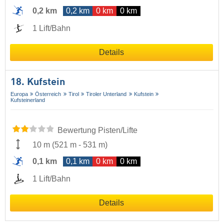
0,2 km
0,2 km
0 km
0 km
1 Lift/Bahn
Details
18. Kufstein
Europa
Österreich
Tirol
Tiroler Unterland
Kufstein
Kufsteinerland
Bewertung Pisten/Lifte
10 m
(
521 m
-
531 m
)
0,1 km
0,1 km
0 km
0 km
1 Lift/Bahn
Details