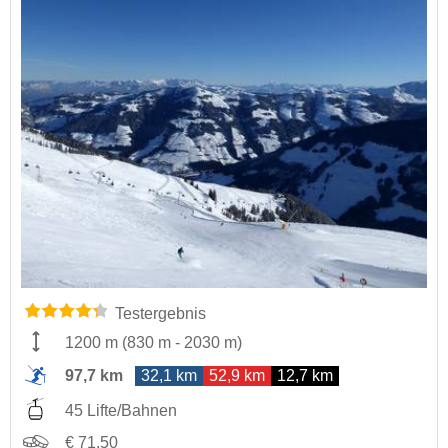
Testergebnis
1200 m
(
830 m
-
2030 m
)
97,7 km
32,1 km
52,9 km
12,7 km
45 Lifte/Bahnen
€ 71,50