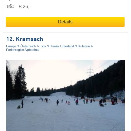
€ 26,-
Details
12. Kramsach
Europa
Österreich
Tirol
Tiroler Unterland
Kufstein
Ferienregion Alpbachtal