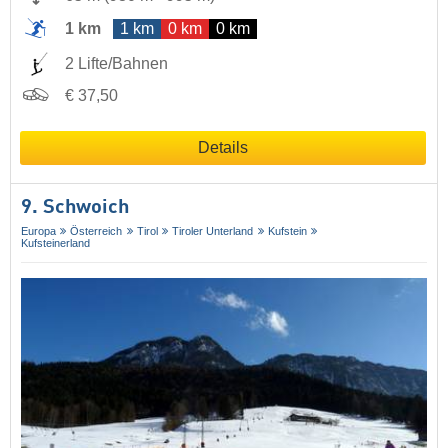
1 km
1 km
0 km
0 km
2 Lifte/Bahnen
€ 37,50
Details
9. Schwoich
Europa
Österreich
Tirol
Tiroler Unterland
Kufstein
Kufsteinerland