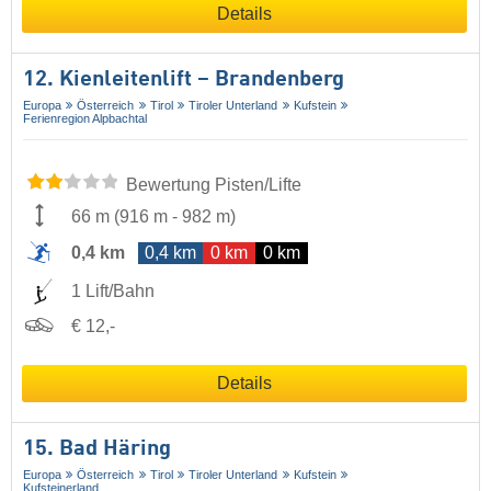
Details
12. Kienleitenlift – Brandenberg
Europa
Österreich
Tirol
Tiroler Unterland
Kufstein
Ferienregion Alpbachtal
Bewertung Pisten/Lifte
66 m
(
916 m
-
982 m
)
0,4 km
0,4 km
0 km
0 km
1 Lift/Bahn
€ 12,-
Details
15. Bad Häring
Europa
Österreich
Tirol
Tiroler Unterland
Kufstein
Kufsteinerland