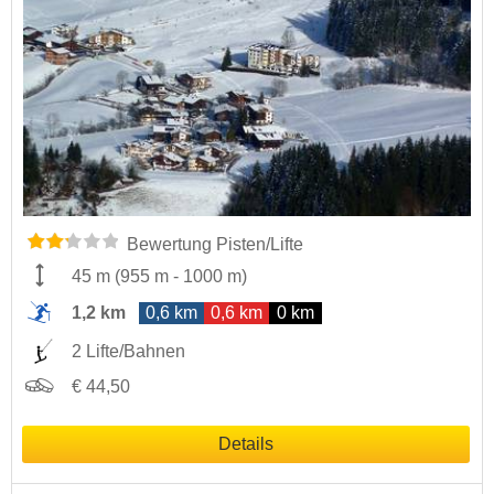
Bewertung Pisten/Lifte
45 m
(
955 m
-
1000 m
)
1,2 km
0,6 km
0,6 km
0 km
2 Lifte/Bahnen
€ 44,50
Details