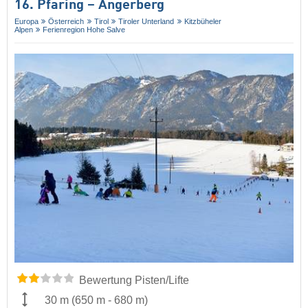
16. Pfaring – Angerberg
Europa
Österreich
Tirol
Tiroler Unterland
Kitzbüheler
Alpen
Ferienregion Hohe Salve
Bewertung Pisten/Lifte
30 m
(
650 m
-
680 m
)