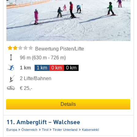
Bewertung Pisten/Lifte
96 m
(
630 m
-
726 m
)
1 km
1 km
0 km
0 km
2 Lifte/Bahnen
€ 25,-
Details
11. Amberglift – Walchsee
Europa
Österreich
Tirol
Tiroler Unterland
Kaiserwinkl