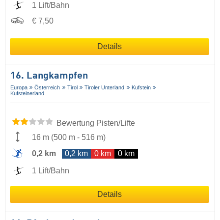
1 Lift/Bahn
€ 7,50
Details
16. Langkampfen
Europa
Österreich
Tirol
Tiroler Unterland
Kufstein
Kufsteinerland
Bewertung Pisten/Lifte
16 m
(
500 m
-
516 m
)
0,2 km
0,2 km
0 km
0 km
1 Lift/Bahn
Details