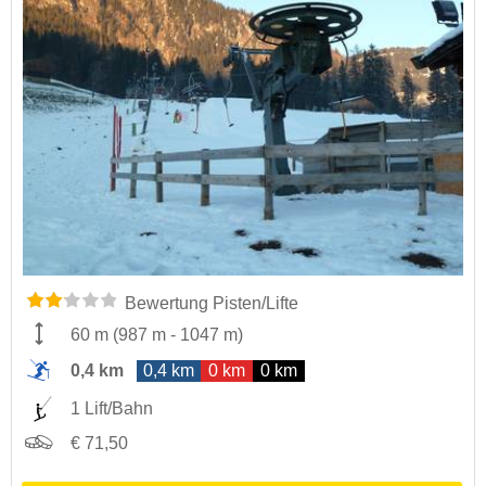
Bewertung Pisten/Lifte
60 m
(
987 m
-
1047 m
)
0,4 km
0,4 km
0 km
0 km
1 Lift/Bahn
€ 71,50