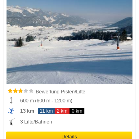
Bewertung Pisten/Lifte
600 m
(
600 m
-
1200 m
)
13 km
11 km
2 km
0 km
3 Lifte/Bahnen
Details