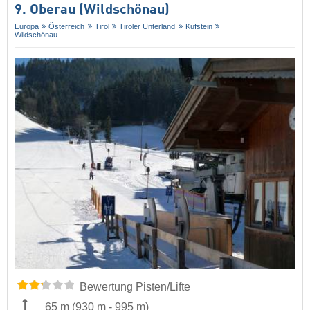
9. Oberau (Wildschönau)
Europa
Österreich
Tirol
Tiroler Unterland
Kufstein
Wildschönau
Bewertung Pisten/Lifte
65 m
(
930 m
-
995 m
)