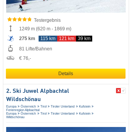
Testergebnis
1249 m
(
620 m
-
1869 m
)
275 km
115 km
121 km
39 km
81 Lifte/Bahnen
€ 76,-
Details
2. Ski Juwel Alpbachtal
Wildschönau
Europa
Österreich
Tirol
Tiroler Unterland
Kufstein
Ferienregion Alpbachtal
Europa
Österreich
Tirol
Tiroler Unterland
Kufstein
Wildschönau