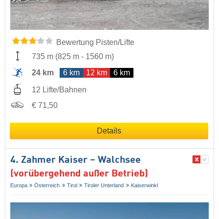
Bewertung Pisten/Lifte
735 m
(
825 m
-
1560 m
)
24 km
6 km
12 km
6 km
12 Lifte/Bahnen
€ 71,50
Details
4. Zahmer Kaiser – Walchsee
(vorübergehend außer Betrieb)
Europa
Österreich
Tirol
Tiroler Unterland
Kaiserwinkl