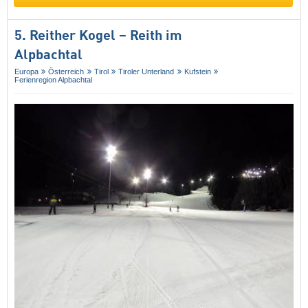
5. Reither Kogel – Reith im
Alpbachtal
Europa
Österreich
Tirol
Tiroler Unterland
Kufstein
Ferienregion Alpbachtal