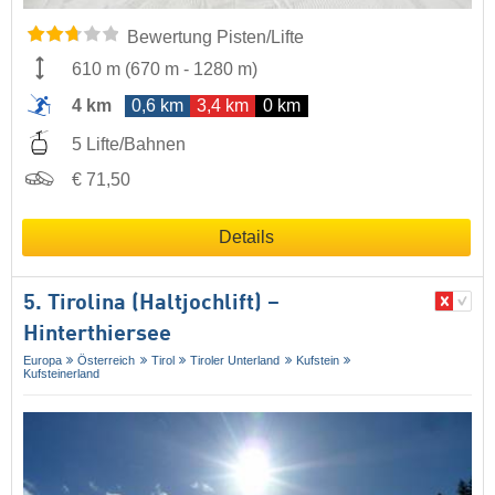
Bewertung Pisten/Lifte
610 m
(
670 m
-
1280 m
)
4 km
0,6 km
3,4 km
0 km
5 Lifte/Bahnen
€ 71,50
Details
5. Tirolina (Haltjochlift) –
Hinterthiersee
Europa
Österreich
Tirol
Tiroler Unterland
Kufstein
Kufsteinerland