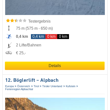
Testergebnis
75 m
(
575 m
-
650 m
)
0,4 km
0,4 km
0 km
0 km
2 Lifte/Bahnen
€ 25,-
Details
12. Böglerlift – Alpbach
Europa
Österreich
Tirol
Tiroler Unterland
Kufstein
Ferienregion Alpbachtal