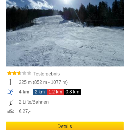
Testergebnis
225 m
(
852 m
-
1077 m
)
4 km
2 km
1,2 km
0,8 km
2 Lifte/Bahnen
€ 27,-
Details