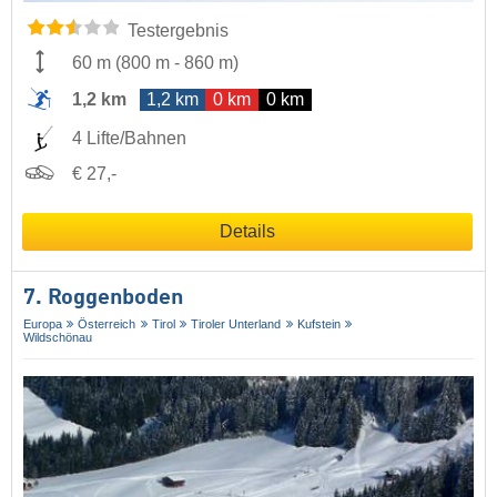
Testergebnis
60 m
(
800 m
-
860 m
)
1,2 km
1,2 km
0 km
0 km
4 Lifte/Bahnen
€ 27,-
Details
7. Roggenboden
Europa
Österreich
Tirol
Tiroler Unterland
Kufstein
Wildschönau