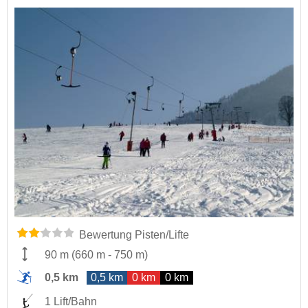
Bewertung Pisten/Lifte
90 m
(
660 m
-
750 m
)
0,5 km
0,5 km
0 km
0 km
1 Lift/Bahn