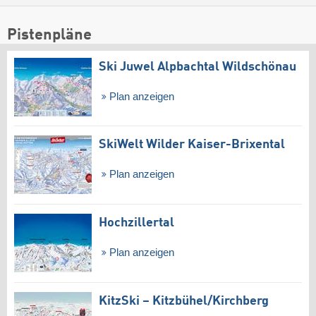
Pistenpläne
Ski Juwel Alpbachtal Wildschönau
Plan anzeigen
SkiWelt Wilder Kaiser-Brixental
Plan anzeigen
Hochzillertal
Plan anzeigen
KitzSki – Kitzbühel/​Kirchberg