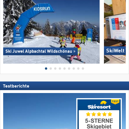
SkiWelt W
Ski Juwel Alpbachtal Wildschönau
Testberichte