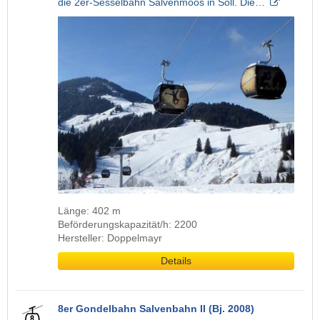
die 2er-Sesselbahn Salvenmoos in Söll. Die…
Länge: 402 m
Beförderungskapazität/h: 2200
Hersteller: Doppelmayr
Details
8er Gondelbahn Salvenbahn II (Bj. 2008)