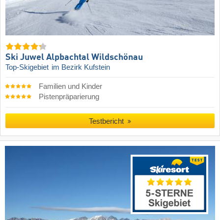
Ski Juwel Alpbachtal Wildschönau
Top-Skigebiet
im Bezirk Kufstein
Familien und Kinder
Pistenpräparierung
Testbericht