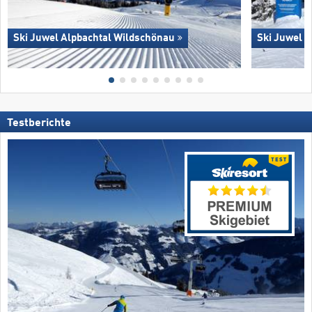
Ski Juwel Alpbachtal Wildschönau
Ski Juwel 
Testberichte