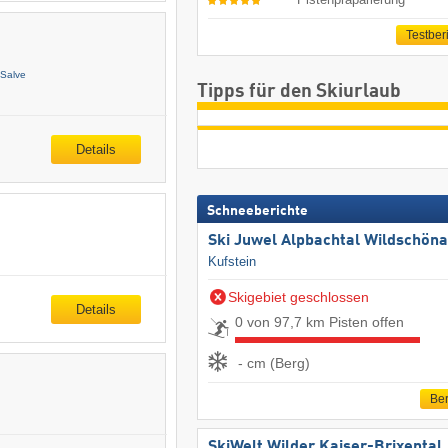
Testber
 Salve
Tipps für den Skiurlaub
Details
Schneeberichte
Ski Juwel Alpbachtal Wildschön
Kufstein
Skigebiet geschlossen
Details
0 von 97,7 km Pisten offen
- cm (Berg)
Ber
SkiWelt Wilder Kaiser-Brixental