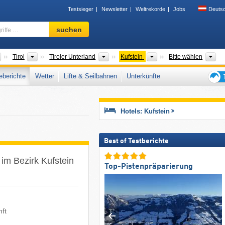
Testsieger
Newsletter
Weltrekorde
Jobs
Deuts
Skigebiet,
suchen
Region,
Begriffe
…
Länder
Bundesländer
Großregionen
Bezirke
To
Tirol
Tiroler Unterland
Kufstein
Bitte wählen
berichte
Wetter
Lifte & Seilbahnen
Unterkünfte
Tipps
für
den
Hotels: Kufstein
Skiur
Best of Testberichte
im Bezirk Kufstein
Top-Pistenpräparierung
nft