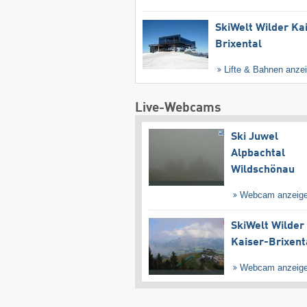
SkiWelt Wilder Ka
Brixental
Lifte & Bahnen anze
Live-Webcams
Ski Juwel
Alpbachtal
Wildschönau
Webcam anzeig
SkiWelt Wilder
Kaiser-Brixent
Webcam anzeig