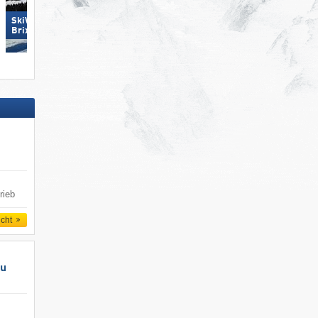
SkiWelt Wilder Kaiser-
SkiWelt Wilder Kaiser-
Brixental
Brixental
rieb
icht
au