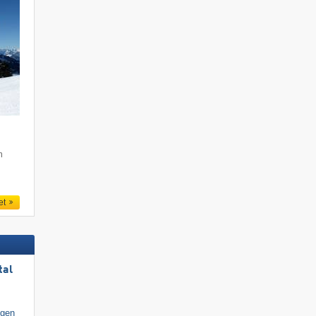
m
et
tal
igen