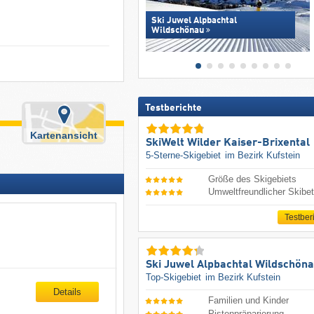
Ski Juwel Alpbachtal
Wildschönau
Testberichte
Kartenansicht
SkiWelt Wilder Kaiser-Brixental
5-Sterne-Skigebiet
im Bezirk Kufstein
Größe des Skigebiets
Umweltfreundlicher Skibet
Testber
Ski Juwel Alpbachtal Wildschön
Top-Skigebiet
im Bezirk Kufstein
Details
Familien und Kinder
Pistenpräparierung