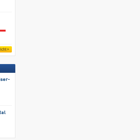
icht
iser-
tal