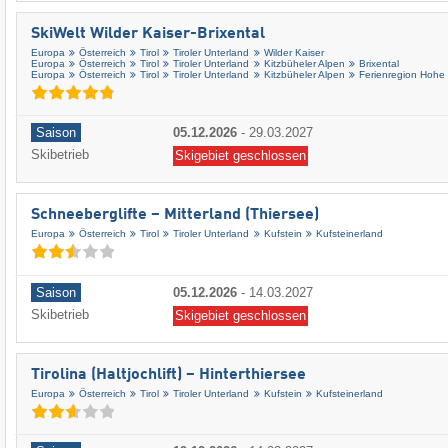
SkiWelt Wilder Kaiser-Brixental
Europa
Österreich
Tirol
Tiroler Unterland
Wilder Kaiser
Europa
Österreich
Tirol
Tiroler Unterland
Kitzbüheler Alpen
Brixental
Europa
Österreich
Tirol
Tiroler Unterland
Kitzbüheler Alpen
Ferienregion Hohe
Saison
05.12.2026
-
29.03.2027
Skibetrieb
Skigebiet geschlossen
Schneeberglifte – Mitterland (Thiersee)
Europa
Österreich
Tirol
Tiroler Unterland
Kufstein
Kufsteinerland
Saison
05.12.2026
-
14.03.2027
Skibetrieb
Skigebiet geschlossen
Tirolina (Haltjochlift) – Hinterthiersee
Europa
Österreich
Tirol
Tiroler Unterland
Kufstein
Kufsteinerland