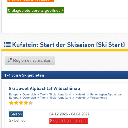
0 Skigebiete bereits geöffnet
Kufstein: Start der Skisaison (Ski Start)
Region einschränken
1
-
4
von
4
Skigebieten
Ski Juwel Alpbachtal Wildschönau
Europa
Österreich
Tirol
Tiroler Unterland
Kufstein
Ferienregion Alpbachtal
Europa
Österreich
Tirol
Tiroler Unterland
Kufstein
Wildschönau
Saison
04.12.2026
-
04.04.2027
Skibetrieb
Skigebiet geschlossen