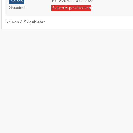
Saison
19.12.2026
-
14.03.2027
Skibetrieb
Skigebiet geschlossen
1
-
4
von
4
Skigebieten