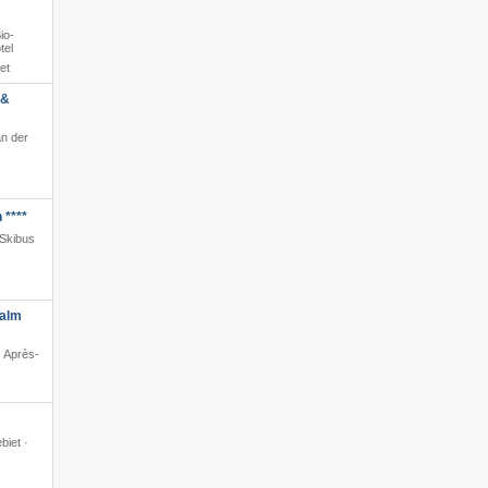
io-
tel
et
 &
an der
 ****
 Skibus
nalm
· Après-
biet ·