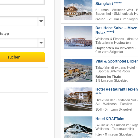
Stanglwirt *****
5* Luxus · Wellness-Welt · B
Bauernhof · Skishuttle ab Ho
Going
·
2,5 km zum Skigebi
Das Hohe Salve – Move
S
Relax ****
tstyp
Wellness & Fitness · direkt 
Talstation in Hopfgarten
Hopfgarten im Brixental
·
0 m zum Skigebiet
suchen
Vital & Sporthotel Brixen
Talabfahrt direkt ans Hotel ·
· Sport & SPA mit Pools
Brixen im Thale
·
1,5 km zum Skigebiet
Hotel Restaurant Hexe
****
Direkt an der Talstation Söll 
Ski · Wellness · Familien
Söll
·
0 m zum Skigebiet
Hotel KRAFTalm
Ski-in/Ski-out mitten im Skige
Wellness · Traumausblick
Itter
·
0 m zum Skigebiet