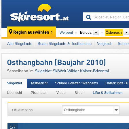
skiresort
Kontinente
Region auswählen
Weltweit
Europa
Österreich
Kontinente
Weltweit
Europa
Österreich
Alle Skigebiete
Beste Skigebiete & Testberichte
Vergleich
Schnee
Kontinente
Weltweit
Europa
Österreich
Dieses Skigebiet liegt auch in:
Kitzbühel (Be
Osthangbahn (Baujahr 2010)
Tiroler Alpen
,
Zentrale Ostalpen
,
Indy Pass
,
Sesselbahn im
Skigebiet SkiWelt Wilder Kaiser-Brixental
Europäische Union
Skigebiet
Testbericht
Schnee / Wetter / Webcams
Unterkünfte / 
Übersicht
Pistenplan
Video
Bilder
Lifte & Seilbahnen
Aualmbahn
1/7