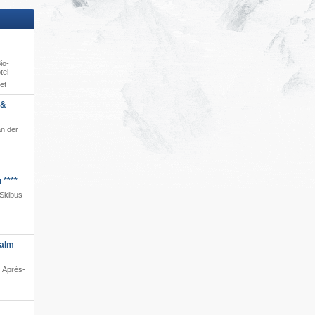
io-
tel
et
 &
an der
 ****
 Skibus
nalm
· Après-