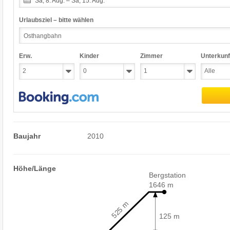
Sa, 8. Aug. – Sa, 15. Aug.
Urlaubsziel – bitte wählen
Erw.
Kinder
Zimmer
Unterkunf
Baujahr
2010
Höhe/Länge
Bergstation
1646 m
525 m
125 m