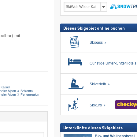
Skireisen
inkl.
Skipass
suchen
Dieses Skigebiet online buchen
elbar) mit
Skipass
Günstige Unterkünfte/Hotel
Skiverleih
 Kaiser
heler Alpen
Brixental
heler Alpen
Ferienregion
Skikurs
Unterkünfte dieses Skigebiets
Bio- und Wellnesshotel