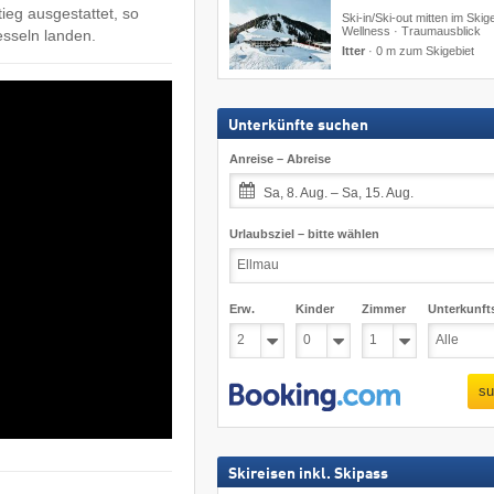
eg ausgestattet, so
Ski-in/Ski-out mitten im Skige
Wellness · Traumausblick
esseln landen.
Itter
·
0 m zum Skigebiet
Unterkünfte suchen
Anreise – Abreise
Sa, 8. Aug. – Sa, 15. Aug.
Urlaubsziel – bitte wählen
Erw.
Kinder
Zimmer
Unterkunft
su
Skireisen inkl. Skipass