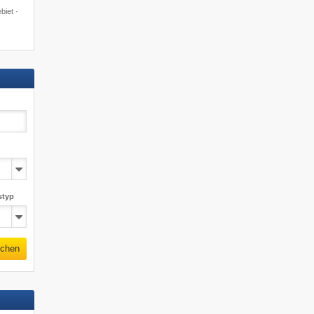
biet ·
styp
chen