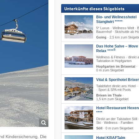
Unterkünfte dieses Skigebiets
Bio- und Wellnesshotel
Stanglwirt *****
5* Luxus · Wellness-Welt · B
Bauernhof · Skishuttle ab Ho
Going
·
2,5 km zum Skigebi
Das Hohe Salve – Move
S
Relax ****
Wellness & Fitness · direkt 
Talstation in Hopfgarten
Hopfgarten im Brixental
·
0 m zum Skigebiet
Vital & Sporthotel Brixen
Talabfahrt direkt ans Hotel ·
· Sport & SPA mit Pools
Brixen im Thale
·
1,5 km zum Skigebiet
Hotel Restaurant Hexe
****
Direkt an der Talstation Söll 
Ski · Wellness · Familien
Söll
·
0 m zum Skigebiet
nd Kindersicherung. Die
Hotel KRAFTalm