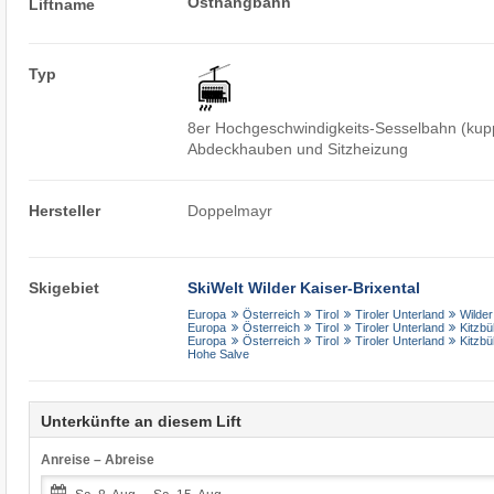
Osthangbahn
Liftname
Typ
8er Hochgeschwindigkeits-Sesselbahn (kupp
Abdeckhauben und Sitzheizung
Hersteller
Doppelmayr
Skigebiet
SkiWelt Wilder Kaiser-Brixental
Europa
Österreich
Tirol
Tiroler Unterland
Wilder
Europa
Österreich
Tirol
Tiroler Unterland
Kitzbü
Europa
Österreich
Tirol
Tiroler Unterland
Kitzbü
Hohe Salve
Unterkünfte an diesem Lift
Anreise – Abreise