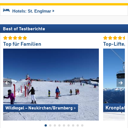
Hotels: St. Englmar
Best of Testberichte
Top für Familien
Top-Lifte
Kronplat
Wildkogel – Neukirchen/​Bramberg