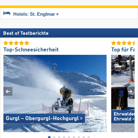
Hotels: St. Englmar
Best of Testberichte
Top-Schneesicherheit
Top für Fa
Ehrwalder 
Gurgl – Obergurgl-Hochgurgl
Ehrwald