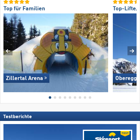
Top für Familien
Top-Lifte
Zillertal Arena
Oberegg
Testberichte