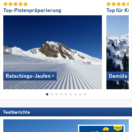
Top-Pistenpräparierung
Top für Kö
Ratschings-Jaufen
Damüls M
Testberichte