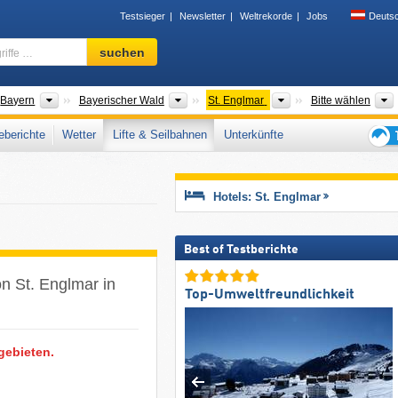
Testsieger
Newsletter
Weltrekorde
Jobs
Deuts
Skigebiet,
suchen
Region,
Begriffe
…
der
Bundesländer
Gebirgszüge
Tourismusregionen
Bayern
Bayerischer Wald
St. Englmar
Bitte wählen
berichte
Wetter
Lifte & Seilbahnen
Unterkünfte
Tipps
für
den
Hotels: St. Englmar
Skiur
Best of Testberichte
on St. Englmar in
Top-Umweltfreundlichkeit
gebieten.