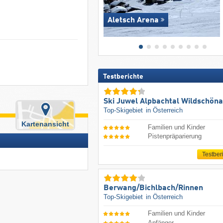
Aletsch Arena
Testberichte
Ski Juwel Alpbachtal Wildschön
Top-Skigebiet
in Österreich
Kartenansicht
Familien und Kinder
Pistenpräparierung
Testber
Berwang/​Bichlbach/​Rinnen
Top-Skigebiet
in Österreich
Familien und Kinder
Anfänger