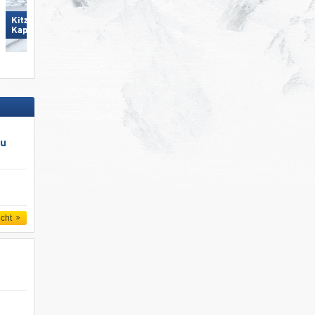
Kitzsteinhorn/​Maiskogel -
Kaprun
Hörnerbahn – Bolsterlang
au
icht