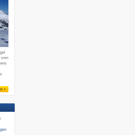
gel
, vom
tens
ns
et
n
igen