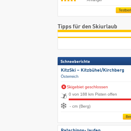
Testber
Tipps für den Skiurlaub
Schneeberichte
KitzSki – Kitzbühel/​Kirchberg
Österreich
Skigebiet geschlossen
0 von 188 km Pisten offen
- cm (Berg)
Ber
Ratschings-Jaufen