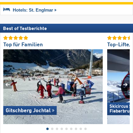
Hotels: St. Englmar
Best of Testberichte
Top für Familien
Top-Lifte
Skicircus 
Gitschberg Jochtal
Fieberbrun