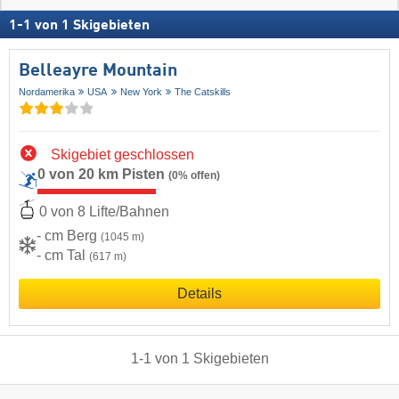
1
-
1
von
1
Skigebieten
Belleayre Mountain
Nordamerika
USA
New York
The Catskills
Skigebiet geschlossen
0 von 20 km Pisten
(0% offen)
0 von 8 Lifte/Bahnen
- cm Berg
(1045 m)
- cm Tal
(617 m)
Details
1
-
1
von
1
Skigebieten