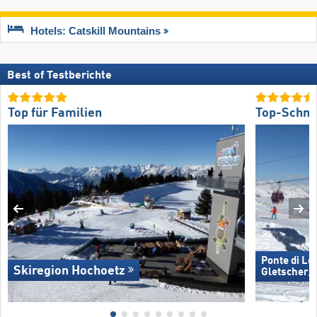
Hotels: Catskill Mountains
Best of Testberichte
Top für Familien
Top-Schne
Ponte di Le
Skiregion Hochoetz
Gletscher/​