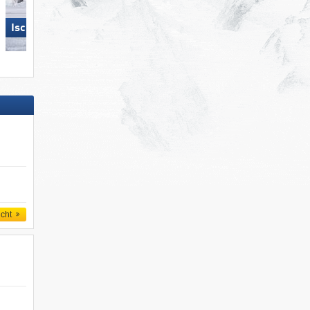
Nauders am Reschenpass –
Ischgl
Bergkastel
icht