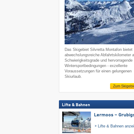
Das Skigebiet Silvretta Montafon bietet
abwechslungsreiche Abfahrtskilometer a
Schwierigkeitsgrade und hervorragende
Wintersportbedingungen - exzellente
Voraussetzungen für einen gelungenen
Skiurlaub.
Zum Skigebi
Lifte & Bahnen
Lermoos – Grubig
Lifte & Bahnen anze