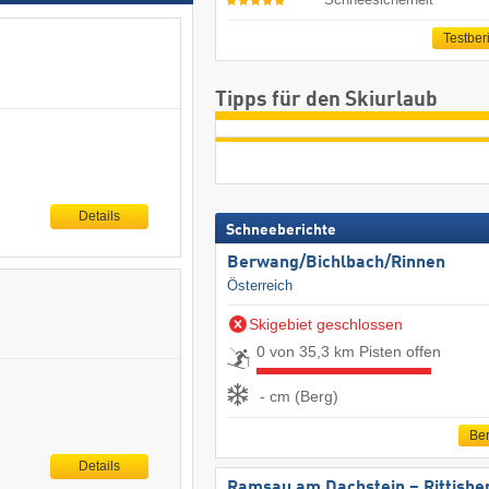
Testber
Tipps für den Skiurlaub
Details
Schneeberichte
Berwang/​Bichlbach/​Rinnen
Österreich
Skigebiet geschlossen
0 von 35,3 km Pisten offen
- cm (Berg)
Ber
Details
Ramsau am Dachstein – Rittisbe