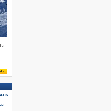
ller
et
stein
igen