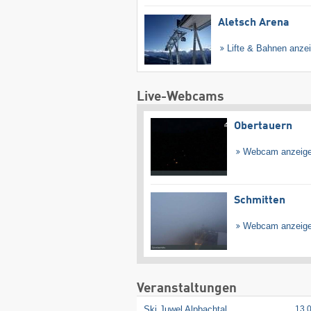
Aletsch Arena
Lifte & Bahnen anze
Live-Webcams
Obertauern
Webcam anzeig
Schmitten
Webcam anzeig
Veranstaltungen
Ski Juwel Alpbachtal
13.