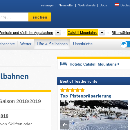
Testsieger
Newsletter
Weltrekorde
Jobs
Deuts
Skigebiet,
suchen
Region,
Begriffe
…
irgszüge
Gebirgszüge
Gebirgszüge
Zentrale und südliche Appalachen
Catskill Mountains
Bitte wähle
berichte
Wetter
Lifte & Seilbahnen
Unterkünfte
Tipps
für
den
Hotels: Catskill Mountains
Skiur
eilbahnen
Best of Testberichte
Top-Pistenpräparierung
r Saison 2018/2019
2019
von Skiliften oder